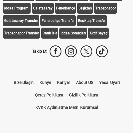
iddaa Programı
Galatasaray
Fenerbahçe
Beşiktaş
Trabzonspor
Galatasaray Transfer
Fenerbahçe Transfer
Beşiktaş Transfer
Trabzonspor Transfer
Canlı İzle
iddaa Sonuçları
Aktif Sayaç
Takip Et
Bize Ulaşın
Künye
Kariyer
About US
Yasal Uyarı
Çerez Politikası
Gizlilik Politikası
KVKK Aydınlatma Metni Kurumsal