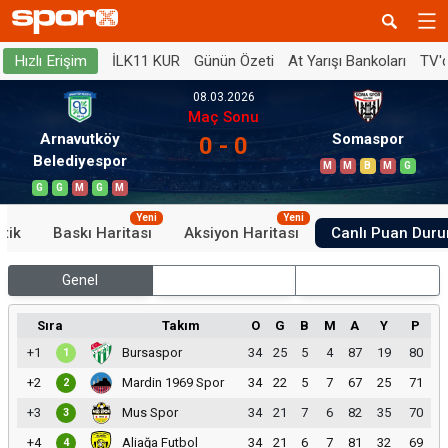
İLK11 KUR
Günün Özeti
At Yarışı Bankoları
TV'
Hızlı Erişim
08.03.2026
Maç Sonu
Arnavutköy
Somaspor
0 - 0
Belediyespor
M
M
B
M
G
G
G
M
G
M
Yeni
Yeni
stik
Baskı Haritası
Aksiyon Haritası
Canlı Puan Dur
Genel
İç Saha
Dış Saha
Sıra
Takım
O
G
B
M
A
Y
P
+1
Bursaspor
34
25
5
4
87
19
80
1
+2
Mardin 1969 Spor
34
22
5
7
67
25
71
2
+3
Mus Spor
34
21
7
6
82
35
70
3
+4
Aliağa Futbol
34
21
6
7
81
32
69
4