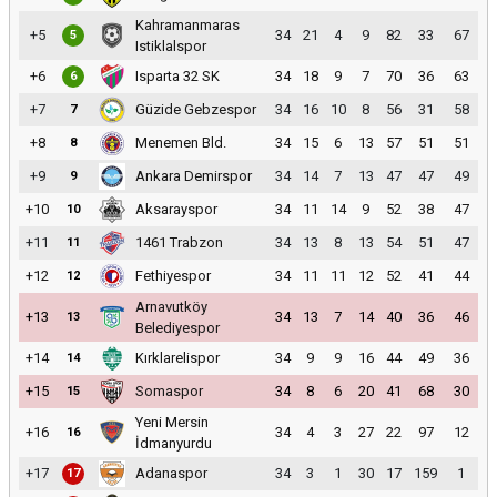
Kahramanmaras
+5
34
21
4
9
82
33
67
5
Istiklalspor
+6
Isparta 32 SK
34
18
9
7
70
36
63
6
+7
Güzide Gebzespor
34
16
10
8
56
31
58
7
+8
Menemen Bld.
34
15
6
13
57
51
51
8
+9
Ankara Demirspor
34
14
7
13
47
47
49
9
+10
Aksarayspor
34
11
14
9
52
38
47
10
+11
1461 Trabzon
34
13
8
13
54
51
47
11
+12
Fethiyespor
34
11
11
12
52
41
44
12
Arnavutköy
+13
34
13
7
14
40
36
46
13
Belediyespor
+14
Kırklarelispor
34
9
9
16
44
49
36
14
+15
Somaspor
34
8
6
20
41
68
30
15
Yeni Mersin
+16
34
4
3
27
22
97
12
16
İdmanyurdu
+17
Adanaspor
34
3
1
30
17
159
1
17