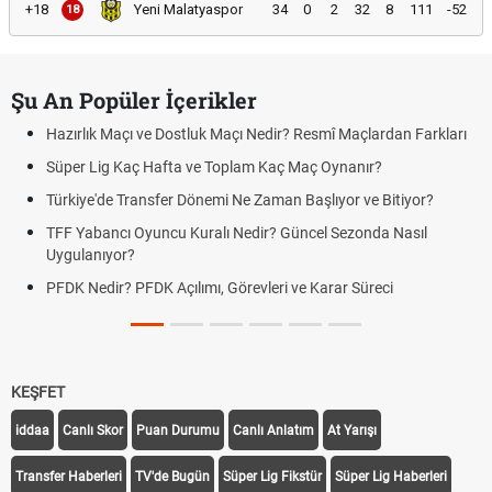
+18
Yeni Malatyaspor
34
0
2
32
8
111
-52
18
Şu An Popüler İçerikler
Hazırlık Maçı ve Dostluk Maçı Nedir? Resmî Maçlardan Farkları
Süper Lig Kaç Hafta ve Toplam Kaç Maç Oynanır?
Türkiye'de Transfer Dönemi Ne Zaman Başlıyor ve Bitiyor?
TFF Yabancı Oyuncu Kuralı Nedir? Güncel Sezonda Nasıl
Uygulanıyor?
PFDK Nedir? PFDK Açılımı, Görevleri ve Karar Süreci
KEŞFET
iddaa
Canlı Skor
Puan Durumu
Canlı Anlatım
At Yarışı
Transfer Haberleri
TV'de Bugün
Süper Lig Fikstür
Süper Lig Haberleri