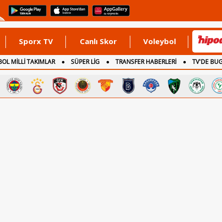
Sporx TV
Canlı Skor
Voleybol
OL MİLLİ TAKIMLAR
SÜPER LİG
TRANSFER HABERLERİ
TV'DE BU