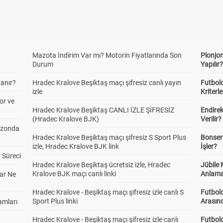
Mazota İndirim Var mı? Motorin Fiyatlarında Son
Plonjon
Durum
Yapılır
anır?
Hradec Kralove Beşiktaş maçı şifresiz canlı yayın
Futbold
izle
Kriterle
or ve
Hradec Kralove Beşiktaş CANLI İZLE ŞİFRESİZ
Endire
(Hradec Kralove BJK)
Verilir?
ezonda
Hradec Kralove Beşiktaş maçı şifresiz S Sport Plus
Bonserv
izle, Hradec Kralove BJK link
İşler?
 Süreci
Hradec Kralove Beşiktaş ücretsiz izle, Hradec
Jübile
Kralove BJK maçı canlı linki
Anlama
ar Ne
Hradec Kralove - Beşiktaş maçı şifresiz izle canlı S
Futbold
Sport Plus linki
Arasınd
amları
Hradec Kralove - Beşiktaş maçı şifresiz izle canlı
Futbol