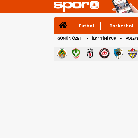
Futbol
Basketbol
GÜNÜN ÖZETİ
İLK 11'İNİ KUR
VOLEYB
CANLI ANLATIM
İNGİLTERE