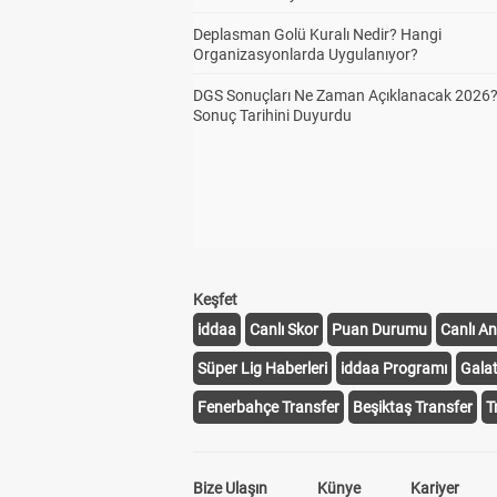
Deplasman Golü Kuralı Nedir? Hangi
Organizasyonlarda Uygulanıyor?
DGS Sonuçları Ne Zaman Açıklanacak 2026
Sonuç Tarihini Duyurdu
Keşfet
iddaa
Canlı Skor
Puan Durumu
Canlı An
Süper Lig Haberleri
iddaa Programı
Gala
Fenerbahçe Transfer
Beşiktaş Transfer
T
Bize Ulaşın
Künye
Kariyer