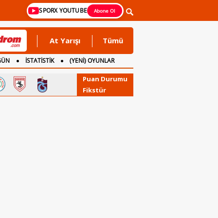
SPORX YOUTUBE
Abone Ol
At Yarışı
Tümü
GÜN
İSTATİSTİK
(YENİ) OYUNLAR
Puan Durumu
Fikstür