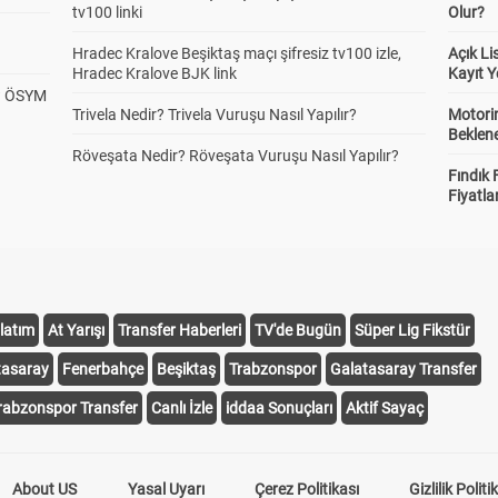
tv100 linki
Olur?
Hradec Kralove Beşiktaş maçı şifresiz tv100 izle,
Açık L
Hradec Kralove BJK link
Kayıt Y
? ÖSYM
Trivela Nedir? Trivela Vuruşu Nasıl Yapılır?
Motorin
Beklene
Röveşata Nedir? Röveşata Vuruşu Nasıl Yapılır?
Fındık 
Fiyatla
latım
At Yarışı
Transfer Haberleri
TV'de Bugün
Süper Lig Fikstür
tasaray
Fenerbahçe
Beşiktaş
Trabzonspor
Galatasaray Transfer
rabzonspor Transfer
Canlı İzle
iddaa Sonuçları
Aktif Sayaç
About US
Yasal Uyarı
Çerez Politikası
Gizlilik Politi