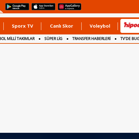
Sporx TV
Canlı Skor
Voleybol
OL MİLLİ TAKIMLAR
SÜPER LİG
TRANSFER HABERLERİ
TV'DE BU