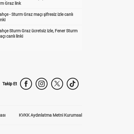
rm Graz link
hçe - Sturm Graz maçı şifresiz izle canlı
inki
hçe Sturm Graz ücretsiz izle, Fener Sturm
çı canlı linki
Takip Et
kası
KVKK Aydınlatma Metni Kurumsal