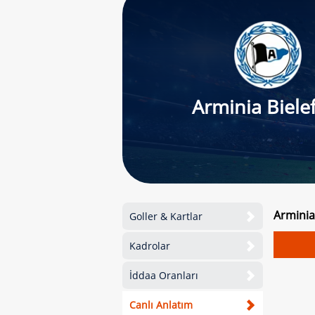
Arminia Biele
Arminia
Goller & Kartlar
Kadrolar
İddaa Oranları
Canlı Anlatım