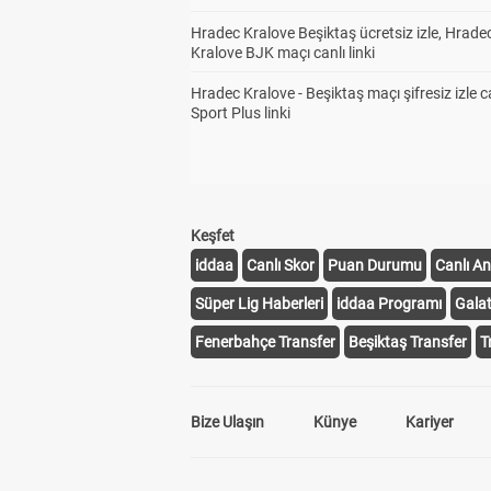
Hradec Kralove Beşiktaş ücretsiz izle, Hrade
Kralove BJK maçı canlı linki
Hradec Kralove - Beşiktaş maçı şifresiz izle c
Sport Plus linki
Keşfet
iddaa
Canlı Skor
Puan Durumu
Canlı An
Süper Lig Haberleri
iddaa Programı
Gala
Fenerbahçe Transfer
Beşiktaş Transfer
T
Bize Ulaşın
Künye
Kariyer