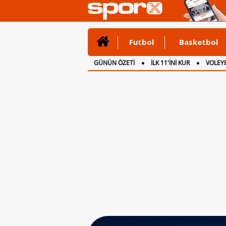
Futbol
Basketbol
GÜNÜN ÖZETİ
İLK 11'İNİ KUR
VOLEYB
CANLI ANLATIM
İNGİLTERE