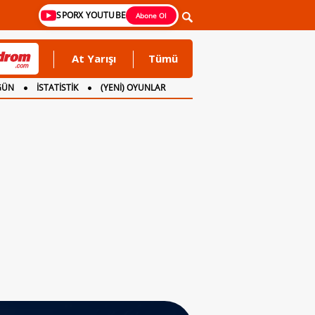
SPORX YOUTUBE
Abone Ol
At Yarışı
Tümü
GÜN
İSTATİSTİK
(YENİ) OYUNLAR