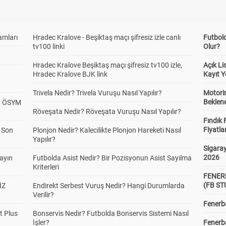
amları
Hradec Kralove - Beşiktaş maçı şifresiz izle canlı
Futbol
tv100 linki
Olur?
Hradec Kralove Beşiktaş maçı şifresiz tv100 izle,
Açık L
Hradec Kralove BJK link
Kayıt Y
Trivela Nedir? Trivela Vuruşu Nasıl Yapılır?
Motorin
Beklene
? ÖSYM
Röveşata Nedir? Röveşata Vuruşu Nasıl Yapılır?
Fındık 
Fiyatla
a Son
Plonjon Nedir? Kalecilikte Plonjon Hareketi Nasıl
Yapılır?
Sigaray
2026
yayın
Futbolda Asist Nedir? Bir Pozisyonun Asist Sayılma
Kriterleri
FENER
(FB S
İZ
Endirekt Serbest Vuruş Nedir? Hangi Durumlarda
Verilir?
Fenerba
t Plus
Bonservis Nedir? Futbolda Bonservis Sistemi Nasıl
İşler?
Fenerb