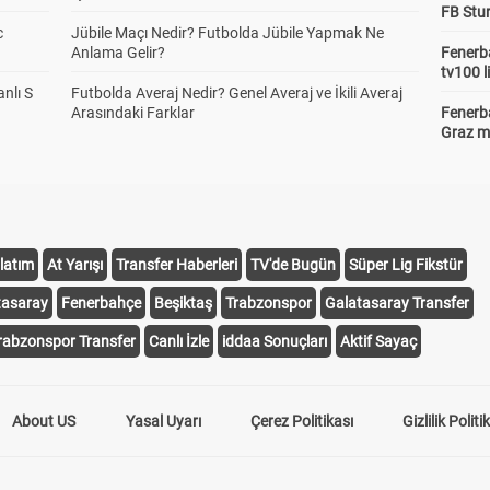
FB Stu
c
Jübile Maçı Nedir? Futbolda Jübile Yapmak Ne
Anlama Gelir?
Fenerba
tv100 l
anlı S
Futbolda Averaj Nedir? Genel Averaj ve İkili Averaj
Arasındaki Farklar
Fenerba
Graz ma
latım
At Yarışı
Transfer Haberleri
TV'de Bugün
Süper Lig Fikstür
tasaray
Fenerbahçe
Beşiktaş
Trabzonspor
Galatasaray Transfer
rabzonspor Transfer
Canlı İzle
iddaa Sonuçları
Aktif Sayaç
About US
Yasal Uyarı
Çerez Politikası
Gizlilik Politi