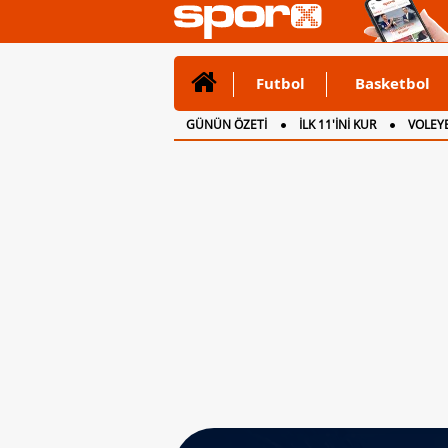
Futbol
Basketbol
GÜNÜN ÖZETİ
İLK 11'İNİ KUR
VOLEYB
CANLI ANLATIM
İNGİLTERE