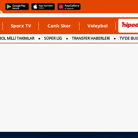
Sporx TV
Canlı Skor
Voleybol
OL MİLLİ TAKIMLAR
SÜPER LİG
TRANSFER HABERLERİ
TV'DE BU