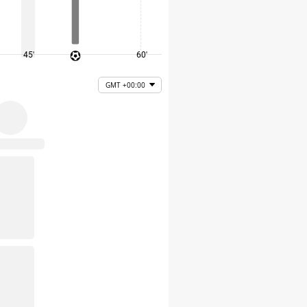
45'
60'
75'
GMT +00:00