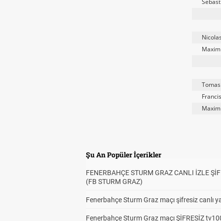
Sebast
Nicola
Maximi
Tomas
Franci
Maximi
Şu An Popüler İçerikler
FENERBAHÇE STURM GRAZ CANLI İZLE ŞİF
(FB STURM GRAZ)
Fenerbahçe Sturm Graz maçı şifresiz canlı ya
Fenerbahçe Sturm Graz maçı ŞİFRESİZ tv100