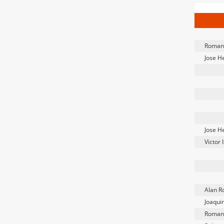
Roman
Jose H
Jose H
Victor
Alan R
Joaqui
Roman