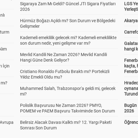
Sigaraya Zam Mı Geldi? Güncel JTI Sigara Fiyatları
LGS Yer
2026
Yerleş
nlı
Hürmüz Boğazı Açıldı mı? Son Durum ve Bölgedeki
Akaryak
Gelişmeler
Sturm
Carrefo
Kademeli emeklilik gelecek mi? Kademeli emeklilikte
son durum nedir, yeni gelişme var mı?
Galatas
Alım
hangi 
Mevlid Kandili Ne Zaman 2026? Mevlid Kandili
Hangi Güne Denk Geliyor?
Fenerb
ı İçin
kaçta,
Cristiano Ronaldo Futbolu Bıraktı mı? Portekizli
Fenerba
Yıldız Emekli Oldu mu?
 mı?
Hradec
Muhammed Salah, Trabzonspor'a geldi mi, gelecek
oynana
mi?
Turund
Polislik Başvurusu Ne Zaman 2026? PMYO,
Bugün 
POMEM ve PAEM Başvuru Takviminde Son Durum
2026
 Avrupa
Belirsiz Alacak Davası Kalktı mı? 12. Yargı Paketi
Öğrenci
Sonrası Son Durum