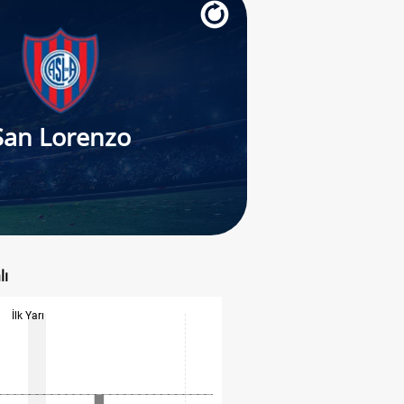
San Lorenzo
lı
İlk Yarı