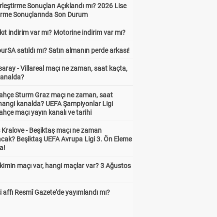
leştirme Sonuçları Açıklandı mı? 2026 Lise
tirme Sonuçlarında Son Durum
ıt indirim var mı? Motorine indirim var mı?
urSA satıldı mı? Satın almanın perde arkası!
aray - Villareal maçı ne zaman, saat kaçta,
kanalda?
ahçe Sturm Graz maçı ne zaman, saat
 hangi kanalda? UEFA Şampiyonlar Ligi
hçe maçı yayın kanalı ve tarihi
 Kralove - Beşiktaş maçı ne zaman
cak? Beşiktaş UEFA Avrupa Ligi 3. Ön Eleme
a!
kimin maçı var, hangi maçlar var? 3 Ağustos
 affı Resmî Gazete'de yayımlandı mı?