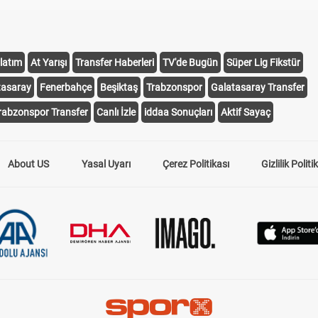
latım
At Yarışı
Transfer Haberleri
TV'de Bugün
Süper Lig Fikstür
tasaray
Fenerbahçe
Beşiktaş
Trabzonspor
Galatasaray Transfer
rabzonspor Transfer
Canlı İzle
iddaa Sonuçları
Aktif Sayaç
About US
Yasal Uyarı
Çerez Politikası
Gizlilik Politi