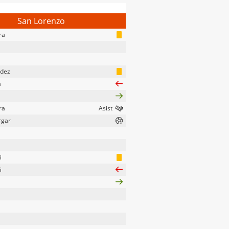
San Lorenzo
ra
ndez
a
ra
rgar
i
i