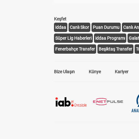
Keşfet
iddaa
Canlı Skor
Puan Durumu
Canlı An
Süper Lig Haberleri
iddaa Programı
Gala
Fenerbahçe Transfer
Beşiktaş Transfer
T
Bize Ulaşın
Künye
Kariyer