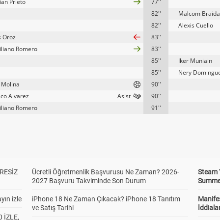
ian Prieto
77''
82''
Malcom Braida
82''
Alexis Cuello
s Oroz
83''
liano Romero
83''
85''
Iker Muniain
85''
Nery Domingu
 Molina
90''
sco Alvarez
90''
liano Romero
91''
RESİZ
Ücretli Öğretmenlik Başvurusu Ne Zaman? 2026-
Steam 
2027 Başvuru Takviminde Son Durum
Summer 
yın izle
iPhone 18 Ne Zaman Çıkacak? iPhone 18 Tanıtım
Manifes
ve Satış Tarihi
İddiala
 İZLE,