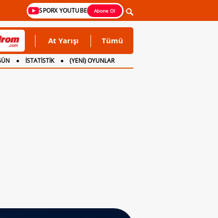
SPORX YOUTUBE
Abone Ol
At Yarışı
Tümü
GÜN
İSTATİSTİK
(YENİ) OYUNLAR