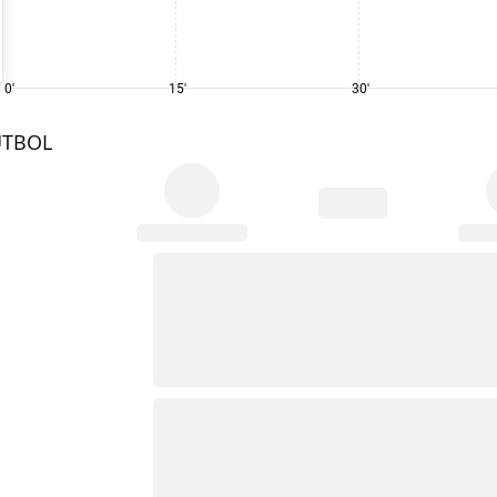
0'
15'
30'
UTBOL