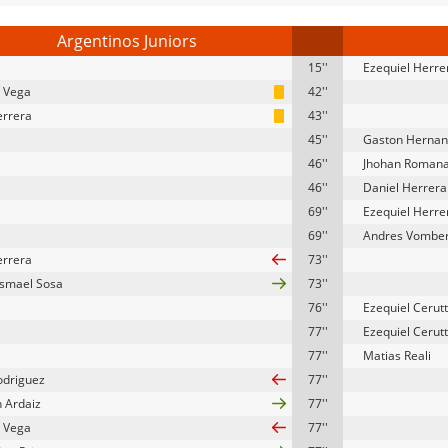
Argentinos Juniors
15''
Ezequiel Herre
 Vega
42''
errera
43''
45''
Gaston Herna
46''
Jhohan Roman
46''
Daniel Herrera
69''
Ezequiel Herre
69''
Andres Vombe
errera
73''
 Ismael Sosa
73''
76''
Ezequiel Cerutt
77''
Ezequiel Cerutt
77''
Matias Reali
odriguez
77''
n Ardaiz
77''
 Vega
77''