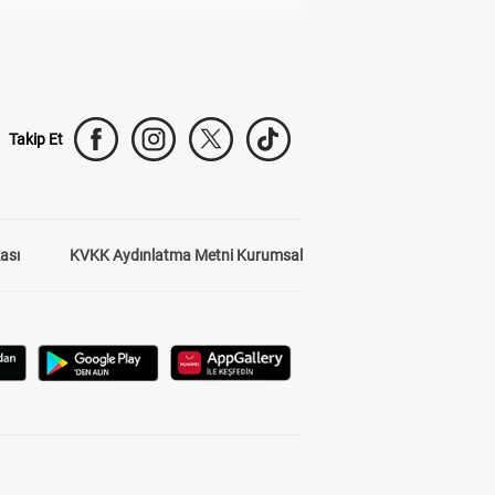
Takip Et
kası
KVKK Aydınlatma Metni Kurumsal