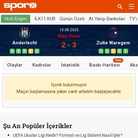
İLK11 KUR
Günün Özeti
At Yarışı Bankoları
TV'
Hızlı Erişim
10.08.2025
Maç Sonu
Anderlecht
Zulte Waregem
2 - 3
G
G
G
B
G
G
G
B
G
G
Yeni
Olaylar
Kadrolar
İstatistik
Baskı Haritası
Aks
İçerik bulunmuyor
Maçın başlamasına yakın canlı anlatım başlayacaktır.
Şu An Popüler İçerikler
UEFA Uluslar Ligi Nedir? Formatı ve Lig Sistemi Nasıl İşler?