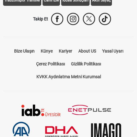
Trabzonspor Transfer
Canlı İzle
iddaa Sonuçları
Aktif Sayaç
Takip Et
Bize Ulaşın
Künye
Kariyer
About US
Yasal Uyarı
Çerez Politikası
Gizlilik Politikası
KVKK Aydınlatma Metni Kurumsal