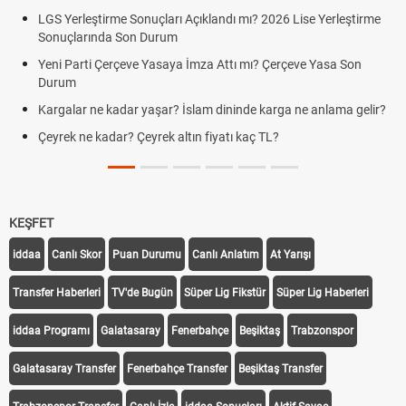
LGS Yerleştirme Sonuçları Açıklandı mı? 2026 Lise Yerleştirme
Sonuçlarında Son Durum
Yeni Parti Çerçeve Yasaya İmza Attı mı? Çerçeve Yasa Son
Durum
Kargalar ne kadar yaşar? İslam dininde karga ne anlama gelir?
Çeyrek ne kadar? Çeyrek altın fiyatı kaç TL?
KEŞFET
iddaa
Canlı Skor
Puan Durumu
Canlı Anlatım
At Yarışı
Transfer Haberleri
TV'de Bugün
Süper Lig Fikstür
Süper Lig Haberleri
iddaa Programı
Galatasaray
Fenerbahçe
Beşiktaş
Trabzonspor
Galatasaray Transfer
Fenerbahçe Transfer
Beşiktaş Transfer