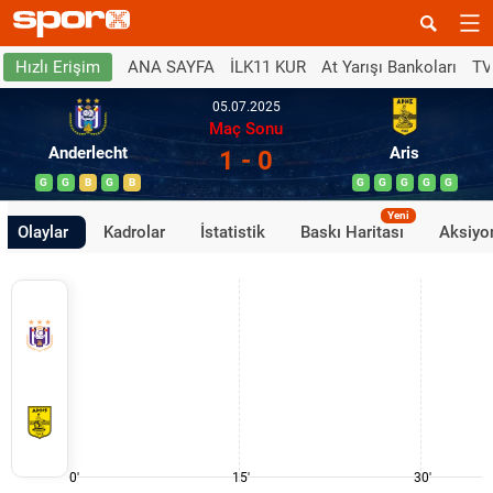
ANA SAYFA
İLK11 KUR
At Yarışı Bankoları
TV
Hızlı Erişim
05.07.2025
Maç Sonu
Anderlecht
Aris
1 - 0
G
G
B
G
B
G
G
G
G
G
Yeni
Olaylar
Kadrolar
İstatistik
Baskı Haritası
Aksiyon
0'
15'
30'