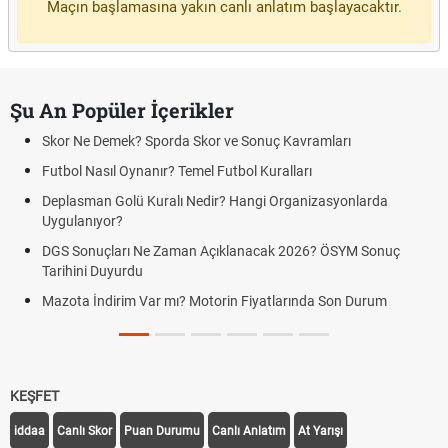
Maçın başlamasına yakın canlı anlatım başlayacaktır.
Şu An Popüler İçerikler
Skor Ne Demek? Sporda Skor ve Sonuç Kavramları
Futbol Nasıl Oynanır? Temel Futbol Kuralları
Deplasman Golü Kuralı Nedir? Hangi Organizasyonlarda
Uygulanıyor?
DGS Sonuçları Ne Zaman Açıklanacak 2026? ÖSYM Sonuç
Tarihini Duyurdu
Mazota İndirim Var mı? Motorin Fiyatlarında Son Durum
KEŞFET
iddaa
Canlı Skor
Puan Durumu
Canlı Anlatım
At Yarışı