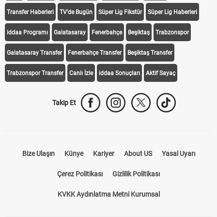
Transfer Haberleri
TV'de Bugün
Süper Lig Fikstür
Süper Lig Haberleri
iddaa Programı
Galatasaray
Fenerbahçe
Beşiktaş
Trabzonspor
Galatasaray Transfer
Fenerbahçe Transfer
Beşiktaş Transfer
Trabzonspor Transfer
Canlı İzle
iddaa Sonuçları
Aktif Sayaç
Takip Et
Bize Ulaşın
Künye
Kariyer
About US
Yasal Uyarı
Çerez Politikası
Gizlilik Politikası
KVKK Aydınlatma Metni Kurumsal