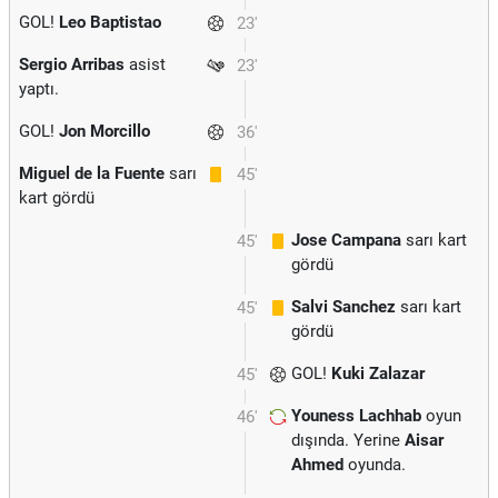
GOL!
Leo Baptistao
23'
Sergio Arribas
asist
23'
yaptı.
GOL!
Jon Morcillo
36'
Miguel de la Fuente
sarı
45'
kart gördü
Jose Campana
sarı kart
45'
gördü
Salvi Sanchez
sarı kart
45'
gördü
GOL!
Kuki Zalazar
45'
Youness Lachhab
oyun
46'
dışında. Yerine
Aisar
Ahmed
oyunda.