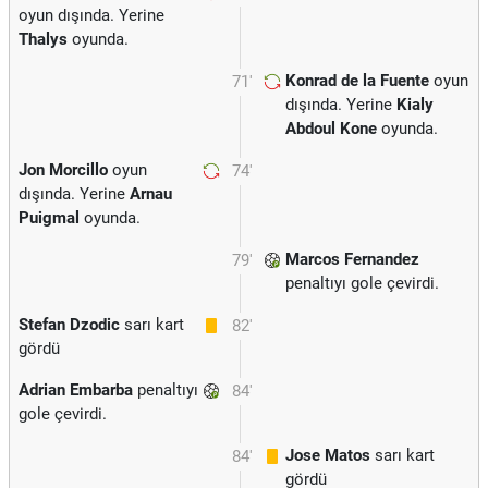
oyun dışında. Yerine
Thalys
oyunda.
Konrad de la Fuente
oyun
71'
dışında. Yerine
Kialy
Abdoul Kone
oyunda.
Jon Morcillo
oyun
74'
dışında. Yerine
Arnau
Puigmal
oyunda.
Marcos Fernandez
79'
penaltıyı gole çevirdi.
Stefan Dzodic
sarı kart
82'
gördü
Adrian Embarba
penaltıyı
84'
gole çevirdi.
Jose Matos
sarı kart
84'
gördü