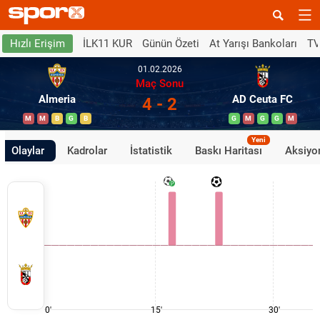
İLK11 KUR
Günün Özeti
At Yarışı Bankoları
TV
Hızlı Erişim
01.02.2026
Maç Sonu
Almeria
AD Ceuta FC
4 - 2
M
M
B
G
B
G
M
G
G
M
Yeni
Olaylar
Kadrolar
İstatistik
Baskı Haritası
Aksiyon
0'
15'
30'