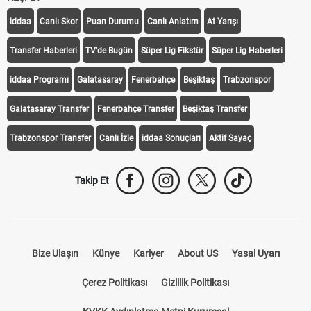
KEŞFET
iddaa
Canlı Skor
Puan Durumu
Canlı Anlatım
At Yarışı
Transfer Haberleri
TV'de Bugün
Süper Lig Fikstür
Süper Lig Haberleri
iddaa Programı
Galatasaray
Fenerbahçe
Beşiktaş
Trabzonspor
Galatasaray Transfer
Fenerbahçe Transfer
Beşiktaş Transfer
Trabzonspor Transfer
Canlı İzle
iddaa Sonuçları
Aktif Sayaç
Takip Et
Bize Ulaşın
Künye
Kariyer
About US
Yasal Uyarı
Çerez Politikası
Gizlilik Politikası