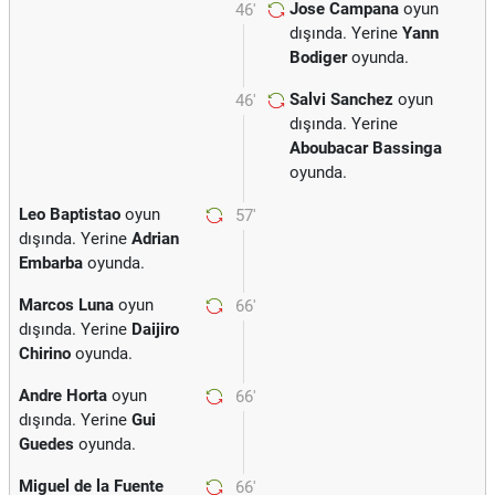
Jose Campana
oyun
46'
dışında. Yerine
Yann
Bodiger
oyunda.
Salvi Sanchez
oyun
46'
dışında. Yerine
Aboubacar Bassinga
oyunda.
Leo Baptistao
oyun
57'
dışında. Yerine
Adrian
Embarba
oyunda.
Marcos Luna
oyun
66'
dışında. Yerine
Daijiro
Chirino
oyunda.
Andre Horta
oyun
66'
dışında. Yerine
Gui
Guedes
oyunda.
Miguel de la Fuente
66'