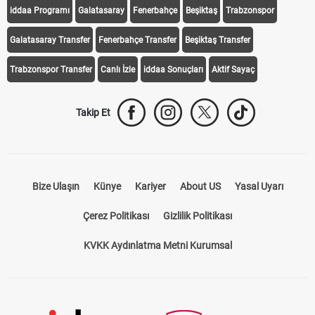
iddaa Programı
Galatasaray
Fenerbahçe
Beşiktaş
Trabzonspor
Galatasaray Transfer
Fenerbahçe Transfer
Beşiktaş Transfer
Trabzonspor Transfer
Canlı İzle
iddaa Sonuçları
Aktif Sayaç
Takip Et
Bize Ulaşın
Künye
Kariyer
About US
Yasal Uyarı
Çerez Politikası
Gizlilik Politikası
KVKK Aydınlatma Metni Kurumsal