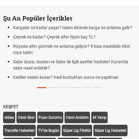
Şu An Popüler İçerikler
Kargalar ne kadar yaşar? İslam dininde karga ne anlama gelir?
Çeyrek ne kadar? Çeyrek altın fiyatı kaç TL?
Rüyada altın görmek ne anlama geliyor? 8 kısa maddede Altın
rüya tabiri
Sabır duası, duaları ve Sabır ile ilgili ayetler hadisler! Kuran'da
sabır nasıl anlatılır?
Kediler neden kusar? Kedi kustuktan sonra ne yapılmalı
KEŞFET
iddaa
Canlı Skor
Puan Durumu
Canlı Anlatım
At Yarışı
Transfer Haberleri
TV'de Bugün
Süper Lig Fikstür
Süper Lig Haberleri