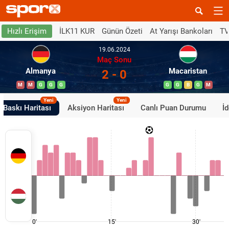
İLK11 KUR
Günün Özeti
At Yarışı Bankoları
TV
Hızlı Erişim
19.06.2024
Maç Sonu
Almanya
Macaristan
2 - 0
M
M
G
G
G
G
G
B
G
M
Yeni
Yeni
Baskı Haritası
Aksiyon Haritası
Canlı Puan Durumu
İ
0'
15'
30'