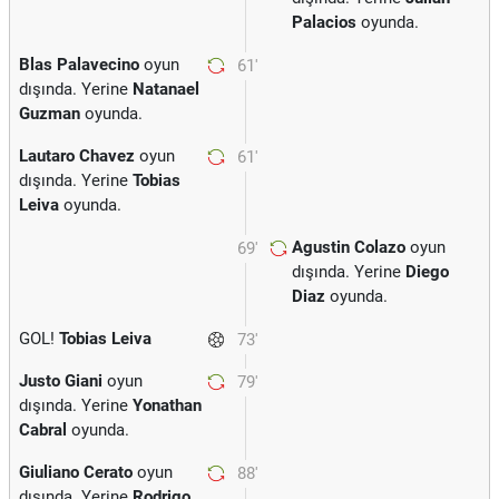
Palacios
oyunda.
Blas Palavecino
oyun
61'
dışında. Yerine
Natanael
Guzman
oyunda.
Lautaro Chavez
oyun
61'
dışında. Yerine
Tobias
Leiva
oyunda.
Agustin Colazo
oyun
69'
dışında. Yerine
Diego
Diaz
oyunda.
GOL!
Tobias Leiva
73'
Justo Giani
oyun
79'
dışında. Yerine
Yonathan
Cabral
oyunda.
Giuliano Cerato
oyun
88'
dışında. Yerine
Rodrigo