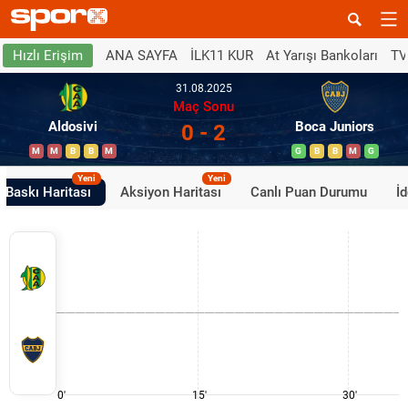
ANA SAYFA
İLK11 KUR
At Yarışı Bankoları
TV
Hızlı Erişim
31.08.2025
Maç Sonu
Aldosivi
Boca Juniors
0 - 2
M
M
B
B
M
G
B
B
M
G
Yeni
Yeni
Baskı Haritası
Aksiyon Haritası
Canlı Puan Durumu
İ
0'
15'
30'