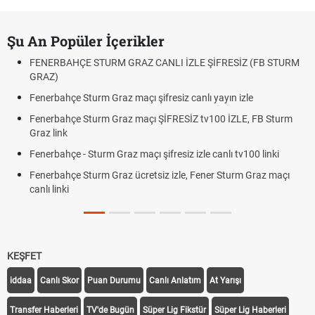
Şu An Popüler İçerikler
FENERBAHÇE STURM GRAZ CANLI İZLE ŞİFRESİZ (FB STURM
GRAZ)
Fenerbahçe Sturm Graz maçı şifresiz canlı yayın izle
Fenerbahçe Sturm Graz maçı ŞİFRESİZ tv100 İZLE, FB Sturm
Graz link
Fenerbahçe - Sturm Graz maçı şifresiz izle canlı tv100 linki
Fenerbahçe Sturm Graz ücretsiz izle, Fener Sturm Graz maçı
canlı linki
KEŞFET
iddaa
Canlı Skor
Puan Durumu
Canlı Anlatım
At Yarışı
Transfer Haberleri
TV'de Bugün
Süper Lig Fikstür
Süper Lig Haberleri