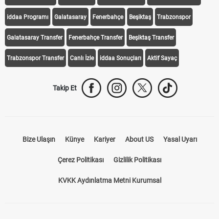
iddaa Programı
Galatasaray
Fenerbahçe
Beşiktaş
Trabzonspor
Galatasaray Transfer
Fenerbahçe Transfer
Beşiktaş Transfer
Trabzonspor Transfer
Canlı İzle
iddaa Sonuçları
Aktif Sayaç
Takip Et
Bize Ulaşın
Künye
Kariyer
About US
Yasal Uyarı
Çerez Politikası
Gizlilik Politikası
KVKK Aydınlatma Metni Kurumsal