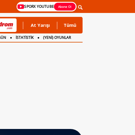
SPORX YOUTUBE
Abone Ol
At Yarışı
Tümü
GÜN
İSTATİSTİK
(YENİ) OYUNLAR