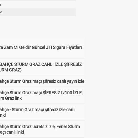
a
do
a Zam Mı Geldi? Güncel JTI Sigara Fiyatları
BAHÇE STURM GRAZ CANLI İZLE ŞİFRESİZ
TURM GRAZ)
hçe Sturm Graz maçı şifresiz canlı yayın izle
ahçe Sturm Graz maçı ŞİFRESİZ tv100 İZLE,
rm Graz link
hçe - Sturm Graz maçı şifresiz izle canlı
inki
hçe Sturm Graz ücretsiz izle, Fener Sturm
çı canlı linki