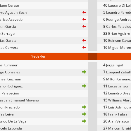
iano Cerato
40
Lautaro Di Lol
to Agustin Bochi
5
Leandro Pared
erico Acevedo
6
Rodrigo Andres
in Garcia
8
Carlos Palacios
 Serrago
33
Brian Aguirre
as Garcia
10
Edinson Cava
ias Cervera
16
Miguel Merent
Yedekler
s Kummer
4
Jorge Figal
go Gonzalez
7
Exequiel Zebal
nael Guzman
9
Milton Gimene
ano Rodriguez
11
Lucas Janson
 Palavecino
12
Leandro Brey
astian Emanuel Moyano
15
Williams Alar
on Preciado
17
Luis Advincul
as Leiva
18
Frank Fabra
undo De La Vega
20
Alan Velasco
celo Esponda
27
Malcom Brai