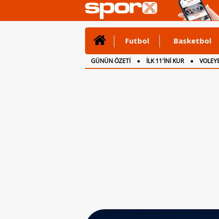
Futbol
Basketbol
GÜNÜN ÖZETİ
İLK 11'İNİ KUR
VOLEYB
CANLI ANLATIM
İNGİLTERE