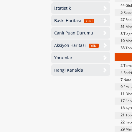
44
Giul
İstatistik
5
Rober
27
Fed
Baskı Haritası
YENİ
51
Mart
Canlı Puan Durumu
8
Tiago
10
Mati
Aksiyon Haritası
YENİ
33
Tob
Yorumlar
2
Toma
Hangi Kanalda
4
Rodri
7
Nata
9
Emili
11
Blas
17
Seb
18
Ayrt
21
Tobi
22
Fac
29
Mar