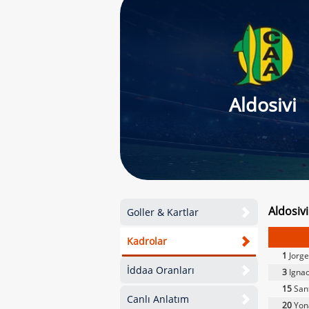
Aldosivi
Aldosiv
Goller & Kartlar
Kadrolar
1
Jorge
İddaa Oranları
3
Ignac
15
Sant
Canlı Anlatım
20
Yon