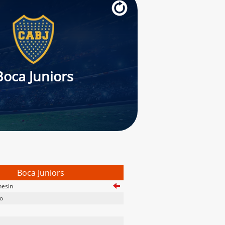
Boca Juniors
Boca Juniors
hesin
o