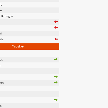
lo
es
 Battaglia
ni
iel
Yedekler
los
z
con
a
da