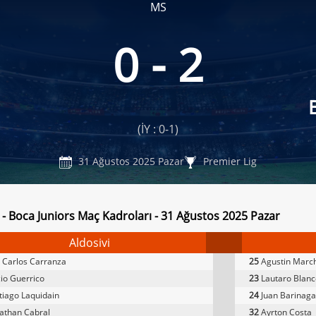
MS
0 - 2
(İY : 0-1)
31 Ağustos 2025 Pazar
Premier Lig
i - Boca Juniors Maç Kadroları - 31 Ağustos 2025 Pazar
Aldosivi
 Carlos Carranza
25
Agustin Marc
io Guerrico
23
Lautaro Blanc
iago Laquidain
24
Juan Barinaga
athan Cabral
32
Ayrton Costa