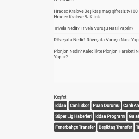
Hradec Kralove Beşiktaş maçı şifresiz tv100 i
Hradec Kralove BJK link
Trivela Nedir? Trivela Vuruşu Nasıl Yapılır?
Röveşata Nedir? Röveşata Vuruşu Nasıl Yapı
Plonjon Nedir? Kalecilikte Plonjon Hareketi N
Yapılır?
Keşfet
iddaa
Canlı Skor
Puan Durumu
Canlı An
Süper Lig Haberleri
iddaa Programı
Gala
Fenerbahçe Transfer
Beşiktaş Transfer
T