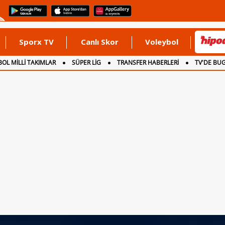
Sporx TV
Canlı Skor
Voleybol
OL MİLLİ TAKIMLAR
SÜPER LİG
TRANSFER HABERLERİ
TV'DE BU