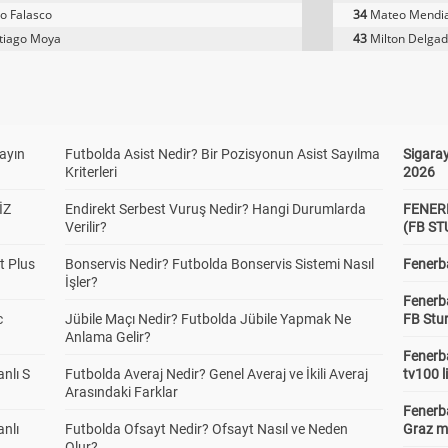
o Falasco
34
Mateo Mendi
tiago Moya
43
Milton Delga
yayın
Futbolda Asist Nedir? Bir Pozisyonun Asist Sayılma
Sigaray
Kriterleri
2026
İZ
Endirekt Serbest Vuruş Nedir? Hangi Durumlarda
FENER
Verilir?
(FB S
t Plus
Bonservis Nedir? Futbolda Bonservis Sistemi Nasıl
Fenerba
İşler?
Fenerb
c
Jübile Maçı Nedir? Futbolda Jübile Yapmak Ne
FB Stu
Anlama Gelir?
Fenerba
anlı S
Futbolda Averaj Nedir? Genel Averaj ve İkili Averaj
tv100 l
Arasındaki Farklar
Fenerba
anlı
Futbolda Ofsayt Nedir? Ofsayt Nasıl ve Neden
Graz ma
Olur?