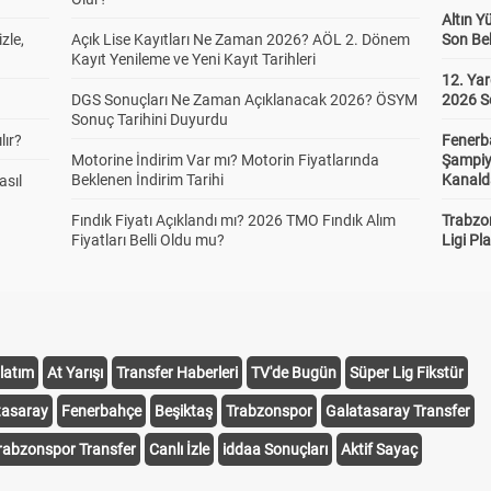
Altın Y
zle,
Açık Lise Kayıtları Ne Zaman 2026? AÖL 2. Dönem
Son Bek
Kayıt Yenileme ve Yeni Kayıt Tarihleri
12. Yar
DGS Sonuçları Ne Zaman Açıklanacak 2026? ÖSYM
2026 S
Sonuç Tarihini Duyurdu
lır?
Fenerb
Motorine İndirim Var mı? Motorin Fiyatlarında
Şampiy
Beklenen İndirim Tarihi
Kanald
asıl
Fındık Fiyatı Açıklandı mı? 2026 TMO Fındık Alım
Trabzo
Fiyatları Belli Oldu mu?
Ligi Pla
latım
At Yarışı
Transfer Haberleri
TV'de Bugün
Süper Lig Fikstür
tasaray
Fenerbahçe
Beşiktaş
Trabzonspor
Galatasaray Transfer
rabzonspor Transfer
Canlı İzle
iddaa Sonuçları
Aktif Sayaç