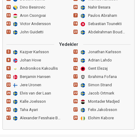
Dino Besirovic
Nahir Besara
19
20
Aron Csongvai
Paulos Abraham
33
7
Victor Andersson
Sebastian Tounekti
43
18
John Guidetti
Abdelrahman Boudah
11
23
Yedekler
Kazper Karlsson
Jonathan Karlsson
5
13
Johan Hove
Adrian Lahdo
8
15
Andronikos Kakoullis
Gent Elezaj
9
16
Benjamin Hansen
Ibrahima Fofana
16
17
Jere Uronen
Simon Strand
22
21
Elvis van der Laan
Jacob Ortmark
26
22
Kalle Joelsson
Montader Madjed
30
26
Taha Ayari
Felix Jakobsson
45
27
Alexander Fesshaie Beraki
Elohim Kabore
47
29