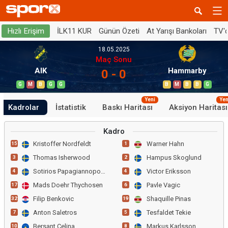
İLK11 KUR
Günün Özeti
At Yarışı Bankoları
TV'
Hızlı Erişim
18.05.2025
Maç Sonu
AIK
Hammarby
0 - 0
G
M
B
G
G
B
M
B
B
G
Yeni
Yen
Kadrolar
İstatistik
Baskı Haritası
Aksiyon Haritası
Kadro
Kristoffer Nordfeldt
Warner Hahn
15
1
Thomas Isherwood
Hampus Skoglund
3
2
Sotirios Papagiannopoulos
Victor Eriksson
4
4
Mads Doehr Thychosen
Pavle Vagic
17
6
Filip Benkovic
Shaquille Pinas
32
19
Anton Saletros
Tesfaldet Tekie
7
5
Bersant Celina
Markus Karlsson
10
8