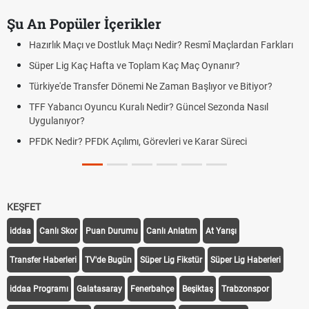
Şu An Popüler İçerikler
Hazırlık Maçı ve Dostluk Maçı Nedir? Resmî Maçlardan Farkları
Süper Lig Kaç Hafta ve Toplam Kaç Maç Oynanır?
Türkiye'de Transfer Dönemi Ne Zaman Başlıyor ve Bitiyor?
TFF Yabancı Oyuncu Kuralı Nedir? Güncel Sezonda Nasıl
Uygulanıyor?
PFDK Nedir? PFDK Açılımı, Görevleri ve Karar Süreci
KEŞFET
iddaa
Canlı Skor
Puan Durumu
Canlı Anlatım
At Yarışı
Transfer Haberleri
TV'de Bugün
Süper Lig Fikstür
Süper Lig Haberleri
iddaa Programı
Galatasaray
Fenerbahçe
Beşiktaş
Trabzonspor