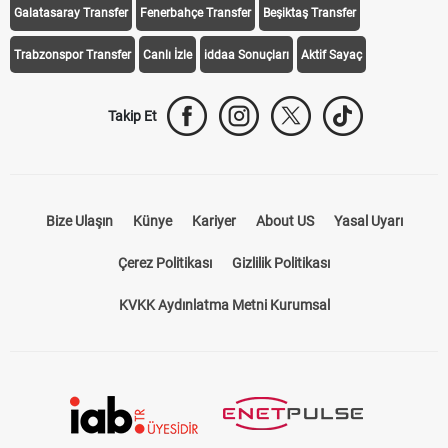
Galatasaray Transfer
Fenerbahçe Transfer
Beşiktaş Transfer
Trabzonspor Transfer
Canlı İzle
iddaa Sonuçları
Aktif Sayaç
Takip Et
Bize Ulaşın
Künye
Kariyer
About US
Yasal Uyarı
Çerez Politikası
Gizlilik Politikası
KVKK Aydınlatma Metni Kurumsal