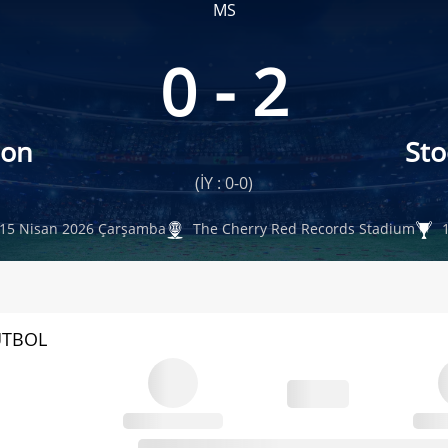
MS
0 - 2
don
Sto
(İY : 0-0)
15 Nisan 2026 Çarşamba
The Cherry Red Records Stadium
1
UTBOL