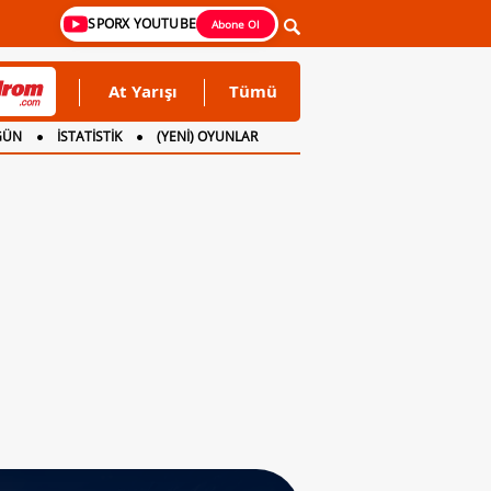
SPORX YOUTUBE
Abone Ol
At Yarışı
Tümü
GÜN
İSTATİSTİK
(YENİ) OYUNLAR