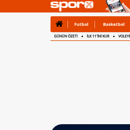
Futbol
Basketbol
GÜNÜN ÖZETİ
İLK 11'İNİ KUR
VOLEYB
CANLI ANLATIM
İNGİLTERE