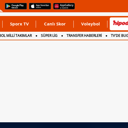
Sporx TV
Canlı Skor
Voleybol
OL MİLLİ TAKIMLAR
SÜPER LİG
TRANSFER HABERLERİ
TV'DE BU