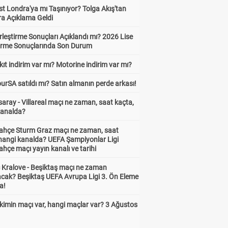
t Londra'ya mı Taşınıyor? Tolga Akış'tan
ra Açıklama Geldi
leştirme Sonuçları Açıklandı mı? 2026 Lise
tirme Sonuçlarında Son Durum
ıt indirim var mı? Motorine indirim var mı?
urSA satıldı mı? Satın almanın perde arkası!
aray - Villareal maçı ne zaman, saat kaçta,
kanalda?
ahçe Sturm Graz maçı ne zaman, saat
 hangi kanalda? UEFA Şampiyonlar Ligi
hçe maçı yayın kanalı ve tarihi
 Kralove - Beşiktaş maçı ne zaman
cak? Beşiktaş UEFA Avrupa Ligi 3. Ön Eleme
a!
kimin maçı var, hangi maçlar var? 3 Ağustos