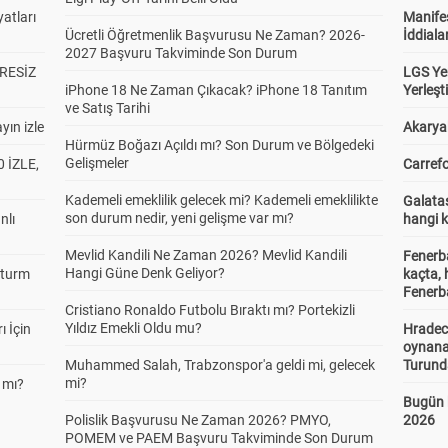
atları
Manifes
Ücretli Öğretmenlik Başvurusu Ne Zaman? 2026-
İddiala
2027 Başvuru Takviminde Son Durum
RESİZ
LGS Yer
iPhone 18 Ne Zaman Çıkacak? iPhone 18 Tanıtım
Yerleş
ve Satış Tarihi
yın izle
Akaryak
Hürmüz Boğazı Açıldı mı? Son Durum ve Bölgedeki
Gelişmeler
 İZLE,
Carrefo
Kademeli emeklilik gelecek mi? Kademeli emeklilikte
Galatas
son durum nedir, yeni gelişme var mı?
nlı
hangi 
Mevlid Kandili Ne Zaman 2026? Mevlid Kandili
Fenerb
Hangi Güne Denk Geliyor?
Sturm
kaçta,
Fenerba
Cristiano Ronaldo Futbolu Bıraktı mı? Portekizli
Yıldız Emekli Oldu mu?
ı İçin
Hradec
oynana
Muhammed Salah, Trabzonspor'a geldi mi, gelecek
Turund
mi?
 mı?
Bugün 
Polislik Başvurusu Ne Zaman 2026? PMYO,
2026
POMEM ve PAEM Başvuru Takviminde Son Durum