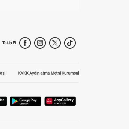
Takip Et
kası
KVKK Aydınlatma Metni Kurumsal