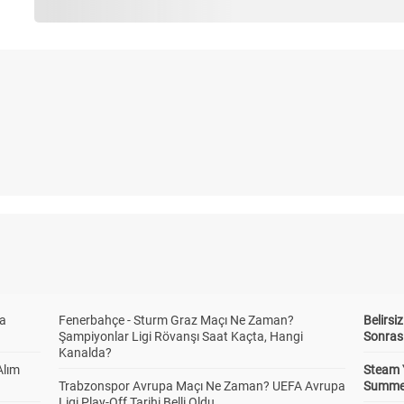
da
Fenerbahçe - Sturm Graz Maçı Ne Zaman?
Belirsi
Şampiyonlar Ligi Rövanşı Saat Kaçta, Hangi
Sonras
Kanalda?
Alım
Steam 
Trabzonspor Avrupa Maçı Ne Zaman? UEFA Avrupa
Summer 
Ligi Play-Off Tarihi Belli Oldu