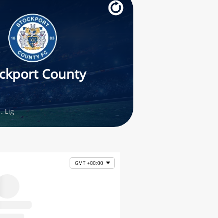
ckport County
. Lig
GMT +00:00