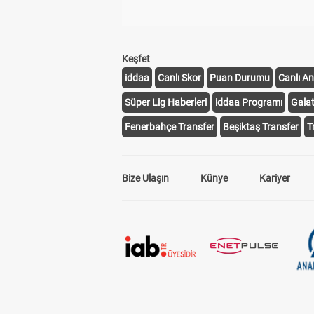
Keşfet
iddaa
Canlı Skor
Puan Durumu
Canlı An
Süper Lig Haberleri
iddaa Programı
Gala
Fenerbahçe Transfer
Beşiktaş Transfer
T
Bize Ulaşın
Künye
Kariyer