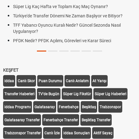
Süper Lig Kaç Hafta ve Toplam Kaç Maç Oynanır?
Türkiye'de Transfer Dönemi Ne Zaman Başlıyor ve Bitiyor?
TFF Yabancı Oyuncu Kuralı Nedir? Güncel Sezonda Nasıl
Uygulanıyor?
PFDK Nedir? PFDK Açılımı, Görevleri ve Karar Süreci
KEŞFET
iddaa
Canlı Skor
Puan Durumu
Canlı Anlatım
At Yarışı
Transfer Haberleri
TV'de Bugün
Süper Lig Fikstür
Süper Lig Haberleri
iddaa Programı
Galatasaray
Fenerbahçe
Beşiktaş
Trabzonspor
Galatasaray Transfer
Fenerbahçe Transfer
Beşiktaş Transfer
Trabzonspor Transfer
Canlı İzle
iddaa Sonuçları
Aktif Sayaç