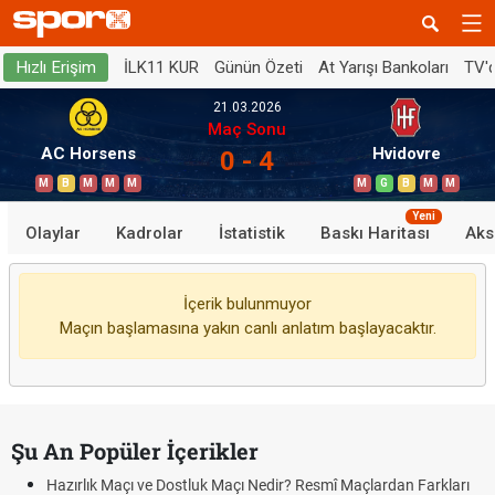
İLK11 KUR
Günün Özeti
At Yarışı Bankoları
TV'
Hızlı Erişim
21.03.2026
Maç Sonu
AC Horsens
Hvidovre
0 - 4
M
B
M
M
M
M
G
B
M
M
Yeni
Olaylar
Kadrolar
İstatistik
Baskı Haritası
Aks
İçerik bulunmuyor
Maçın başlamasına yakın canlı anlatım başlayacaktır.
Şu An Popüler İçerikler
Hazırlık Maçı ve Dostluk Maçı Nedir? Resmî Maçlardan Farkları