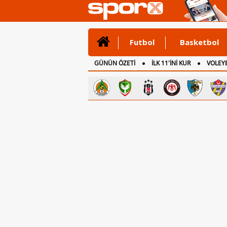
Futbol
Basketbol
GÜNÜN ÖZETİ
İLK 11'İNİ KUR
VOLEYB
CANLI ANLATIM
İNGİLTERE