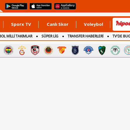
Sporx TV
Canlı Skor
Voleybol
OL MİLLİ TAKIMLAR
SÜPER LİG
TRANSFER HABERLERİ
TV'DE BU