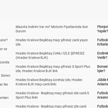
Mazota İndirim Var mı? Motorin Fiyatlarında Son
Plonjon
Durum
Yapılır
anır?
Hradec Kralove Beşiktaş maçı şifresiz canlı yayın
Futbold
izle
Kriterle
or ve
Hradec Kralove Beşiktaş CANLI İZLE ŞİFRESİZ
Endire
(Hradec Kralove BJK)
Verilir?
ezonda
Hradec Kralove Beşiktaş maçı şifresiz S Sport Plus
Bonserv
izle, Hradec Kralove BJK link
İşler?
 Süreci
Hradec Kralove Beşiktaş ücretsiz izle, Hradec
Jübile
Kralove BJK maçı canlı linki
Anlama
ar Ne
Hradec Kralove - Beşiktaş maçı şifresiz izle canlı S
Futbold
Sport Plus linki
Arasınd
amları
Hradec Kralove - Beşiktaş maçı şifresiz izle canlı
Futbol