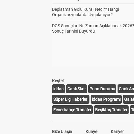
Deplasman Golü Kuralı Nedir? Hangi
Organizasyonlarda Uygulanıyor?
DGS Sonuçları Ne Zaman Açıklanacak 2026
Sonuç Tarihini Duyurdu
Keşfet
iddaa
Canlı Skor
Puan Durumu
Canlı An
Süper Lig Haberleri
iddaa Programı
Gala
Fenerbahçe Transfer
Beşiktaş Transfer
T
Bize Ulaşın
Künye
Kariyer