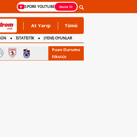
SPORX YOUTUBE
Abone Ol
At Yarışı
Tümü
GÜN
İSTATİSTİK
(YENİ) OYUNLAR
Puan Durumu
Fikstür