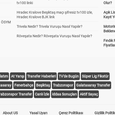
tv100 linki
Olur?
Hradec Kralove Beşiktaş maçı şifresiz tv100 izle,
Açık L
Hradec Kralove BJK link
Kayıt Y
? ÖSYM
Trivela Nedir? Trivela Vuruşu Nasıl Yapılır?
Motorin
Beklene
Röveşata Nedir? Röveşata Vuruşu Nasıl Yapılır?
Fındık 
Fiyatla
latım
At Yarışı
Transfer Haberleri
TV'de Bugün
Süper Lig Fikstür
tasaray
Fenerbahçe
Beşiktaş
Trabzonspor
Galatasaray Transfer
rabzonspor Transfer
Canlı İzle
iddaa Sonuçları
Aktif Sayaç
About US
Yasal Uyarı
Çerez Politikası
Gizlilik Politi