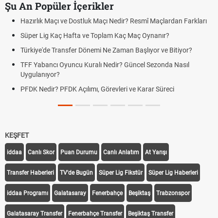
Şu An Popüler İçerikler
Hazırlık Maçı ve Dostluk Maçı Nedir? Resmî Maçlardan Farkları
Süper Lig Kaç Hafta ve Toplam Kaç Maç Oynanır?
Türkiye'de Transfer Dönemi Ne Zaman Başlıyor ve Bitiyor?
TFF Yabancı Oyuncu Kuralı Nedir? Güncel Sezonda Nasıl
Uygulanıyor?
PFDK Nedir? PFDK Açılımı, Görevleri ve Karar Süreci
KEŞFET
iddaa
Canlı Skor
Puan Durumu
Canlı Anlatım
At Yarışı
Transfer Haberleri
TV'de Bugün
Süper Lig Fikstür
Süper Lig Haberleri
iddaa Programı
Galatasaray
Fenerbahçe
Beşiktaş
Trabzonspor