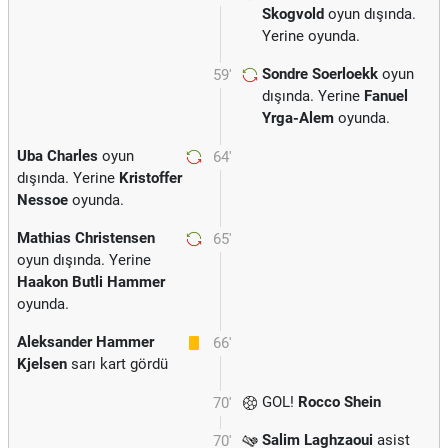
Skogvold
oyun dışında.
Yerine
oyunda.
Sondre Soerloekk
oyun
59'
dışında. Yerine
Fanuel
Yrga-Alem
oyunda.
Uba Charles
oyun
64'
dışında. Yerine
Kristoffer
Nessoe
oyunda.
Mathias Christensen
65'
oyun dışında. Yerine
Haakon Butli Hammer
oyunda.
Aleksander Hammer
66'
Kjelsen
sarı kart gördü
GOL!
Rocco Shein
70'
Salim Laghzaoui
asist
70'