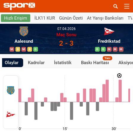
İLK11 KUR
Günün Özeti
At Yarışı Bankoları
TV
Hızlı Erişim
07.04.2026
Maç Sonu
Aalesund
Fredrikstad
2 - 3
M
B
M
B
G
G
G
M
M
M
Yeni
Olaylar
Kadrolar
İstatistik
Baskı Haritası
Aksiyon
0'
15'
30'