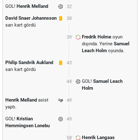
GOL!
Henrik Melland
32'
David Snaer Johannsson
38'
sarı kart gördü
Fredrik Holme
oyun
39'
dışında. Yerine
Samuel
Leach Holm
oyunda.
Philip Sandvik Aukland
43'
sarı kart gördü
GOL!
Samuel Leach
44'
Holm
Henrik Melland
asist
49'
yaptı.
GOL!
Kristian
49'
Hemmingsen Lonebu
Henrik Langaas
58'