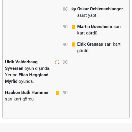
Oskar Oehlenschlaeger
88'
asist yaptı.
Martin Boersheim
sarı
90'
kart gördü
Eirik Granaas
sarı kart
90'
gördü
Ulrik Valderhaug
90'
Syversen
oyun dışında.
Yerine
Elias Heggland
Myrlid
oyunda.
Haakon Butli Hammer
90'
sarı kart gördü