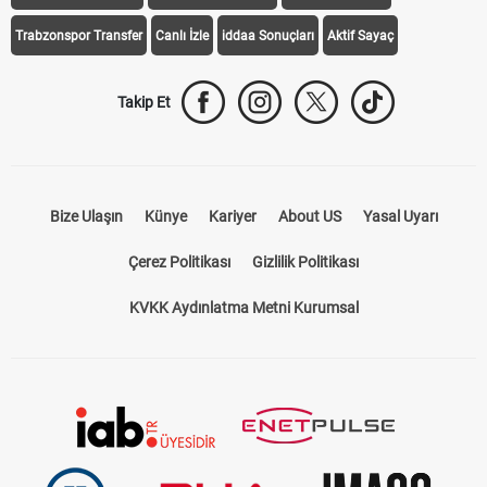
Galatasaray Transfer
Fenerbahçe Transfer
Beşiktaş Transfer
Trabzonspor Transfer
Canlı İzle
iddaa Sonuçları
Aktif Sayaç
Takip Et
Bize Ulaşın
Künye
Kariyer
About US
Yasal Uyarı
Çerez Politikası
Gizlilik Politikası
KVKK Aydınlatma Metni Kurumsal