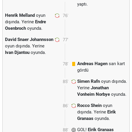
yaptı.
Henrik Melland
oyun
76'
dışında. Yerine
Endre
Osenbroch
oyunda.
David Snaer Johannsson
77'
oyun dışında. Yerine
Ivan Djantou
oyunda.
Andreas Hagen
sarı kart
78'
gördü
Simen Rafn
oyun dışında.
85'
Yerine
Jonathan
Vonheim Norbye
oyunda.
Rocco Shein
oyun
86'
dışında. Yerine
Eirik
Granaas
oyunda.
GOL!
Eirik Granaas
88'