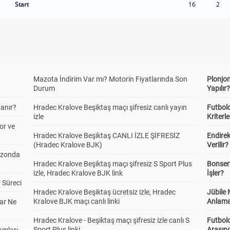
Start
16
2
Mazota İndirim Var mı? Motorin Fiyatlarında Son
Plonjon
Durum
Yapılır
anır?
Hradec Kralove Beşiktaş maçı şifresiz canlı yayın
Futbold
izle
Kriterle
or ve
Hradec Kralove Beşiktaş CANLI İZLE ŞİFRESİZ
Endire
(Hradec Kralove BJK)
Verilir?
ezonda
Hradec Kralove Beşiktaş maçı şifresiz S Sport Plus
Bonserv
izle, Hradec Kralove BJK link
İşler?
 Süreci
Hradec Kralove Beşiktaş ücretsiz izle, Hradec
Jübile
Kralove BJK maçı canlı linki
Anlama
ar Ne
Hradec Kralove - Beşiktaş maçı şifresiz izle canlı S
Futbold
Sport Plus linki
Arasınd