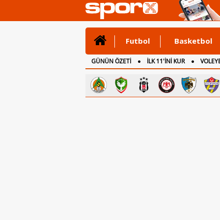
Futbol
Basketbol
GÜNÜN ÖZETİ
İLK 11'İNİ KUR
VOLEYB
CANLI ANLATIM
İNGİLTERE