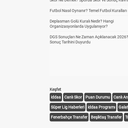
Skor Ne Demek? Sporda Skor ve Sonuç Kavr
Futbol Nasıl Oynanır? Temel Futbol Kuralları
Deplasman Golü Kuralı Nedir? Hangi
Organizasyonlarda Uygulanıyor?
DGS Sonuçları Ne Zaman Açıklanacak 2026
Sonuç Tarihini Duyurdu
Keşfet
iddaa
Canlı Skor
Puan Durumu
Canlı An
Süper Lig Haberleri
iddaa Programı
Gala
Fenerbahçe Transfer
Beşiktaş Transfer
T