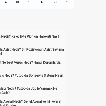
4
10
16
37
-21
10
 Nedir? Kalecilikte Plonjon Hareketi Nasıl
?
a Asist Nedir? Bir Pozisyonun Asist Sayılma
ri
kt Serbest Vuruş Nedir? Hangi Durumlarda
is Nedir? Futbolda Bonservis Sistemi Nasıl
 Maçı Nedir? Futbolda Jübile Yapmak Ne
 Gelir?
a Averaj Nedir? Genel Averaj ve İkili Averaj
aki Farklar