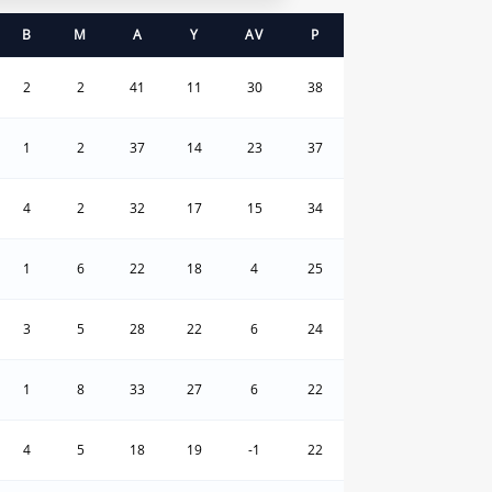
B
M
A
Y
AV
P
2
2
41
11
30
38
1
2
37
14
23
37
4
2
32
17
15
34
1
6
22
18
4
25
3
5
28
22
6
24
1
8
33
27
6
22
4
5
18
19
-1
22