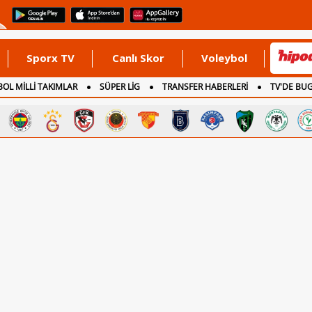
Sporx TV
Canlı Skor
Voleybol
OL MİLLİ TAKIMLAR
SÜPER LİG
TRANSFER HABERLERİ
TV'DE BU