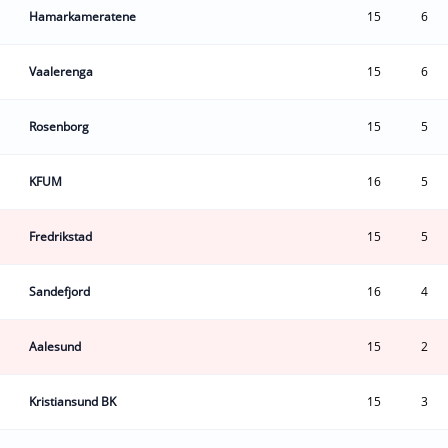
Hamarkameratene
15
6
Vaalerenga
15
6
Rosenborg
15
5
KFUM
16
5
Fredrikstad
15
5
Sandefjord
16
4
Aalesund
15
2
Kristiansund BK
15
3