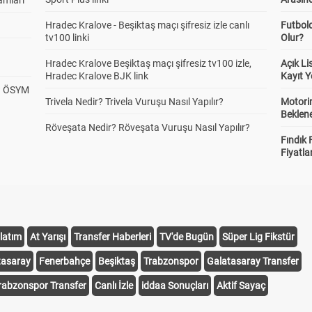
amları
Hradec Kralove - Beşiktaş maçı şifresiz izle canlı
Futbol
tv100 linki
Olur?
Hradec Kralove Beşiktaş maçı şifresiz tv100 izle,
Açık L
Hradec Kralove BJK link
Kayıt Y
? ÖSYM
Trivela Nedir? Trivela Vuruşu Nasıl Yapılır?
Motorin
Beklene
Röveşata Nedir? Röveşata Vuruşu Nasıl Yapılır?
Fındık 
Fiyatla
latım
At Yarışı
Transfer Haberleri
TV'de Bugün
Süper Lig Fikstür
tasaray
Fenerbahçe
Beşiktaş
Trabzonspor
Galatasaray Transfer
rabzonspor Transfer
Canlı İzle
iddaa Sonuçları
Aktif Sayaç