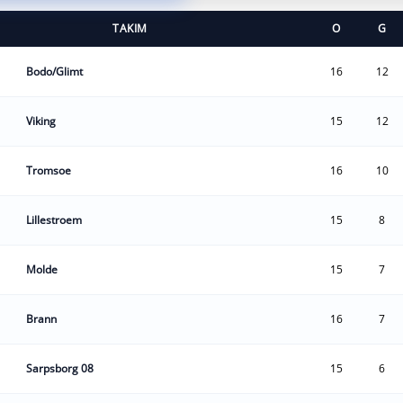
TAKIM
O
G
Bodo/Glimt
16
12
Viking
15
12
Tromsoe
16
10
Lillestroem
15
8
Molde
15
7
Brann
16
7
Sarpsborg 08
15
6