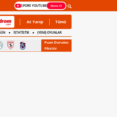
SPORX YOUTUBE
Abone Ol
At Yarışı
Tümü
GÜN
İSTATİSTİK
(YENİ) OYUNLAR
Puan Durumu
Fikstür