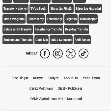
Transfer Haberleri
TV'de Bugün
Süper Lig Fikstür
Süper Lig Haberleri
iddaa Programı
Galatasaray
Fenerbahçe
Beşiktaş
Trabzonspor
Galatasaray Transfer
Fenerbahçe Transfer
Beşiktaş Transfer
Trabzonspor Transfer
Canlı İzle
iddaa Sonuçları
Aktif Sayaç
Takip Et
Bize Ulaşın
Künye
Kariyer
About US
Yasal Uyarı
Çerez Politikası
Gizlilik Politikası
KVKK Aydınlatma Metni Kurumsal