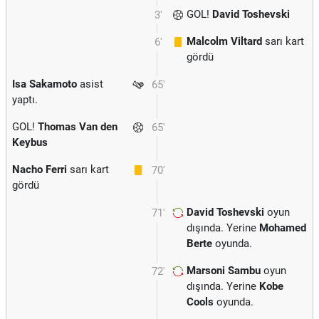
GOL!
David Toshevski
3'
Malcolm Viltard
sarı kart
6'
gördü
Isa Sakamoto
asist
65'
yaptı.
GOL!
Thomas Van den
65'
Keybus
Nacho Ferri
sarı kart
70'
gördü
David Toshevski
oyun
71'
dışında. Yerine
Mohamed
Berte
oyunda.
Marsoni Sambu
oyun
72'
dışında. Yerine
Kobe
Cools
oyunda.