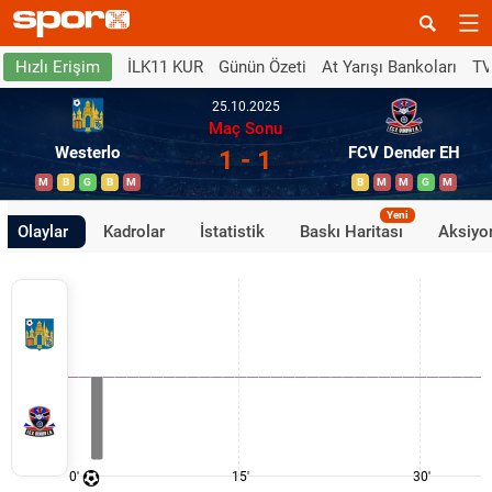
İLK11 KUR
Günün Özeti
At Yarışı Bankoları
TV
Hızlı Erişim
25.10.2025
Maç Sonu
Westerlo
FCV Dender EH
1 - 1
M
B
G
B
M
B
M
M
G
M
Yeni
Olaylar
Kadrolar
İstatistik
Baskı Haritası
Aksiyon
0'
15'
30'