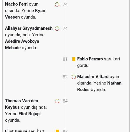
Nacho Ferri
oyun
74'
dışında. Yerine
Kyan
Vaesen
oyunda.
Allahyar Sayyadmanesh
74'
oyun dışında. Yerine
Adedire Awokoya
Mebude
oyunda.
Fabio Ferraro
sarı kart
81'
gördü
Malcolm Viltard
oyun
82'
dışında. Yerine
Nathan
Rodes
oyunda.
Thomas Van den
84'
Keybus
oyun dışında.
Yerine
Eliot Bujupi
oyunda.
Eliot Bujupi
sarı kart
87'