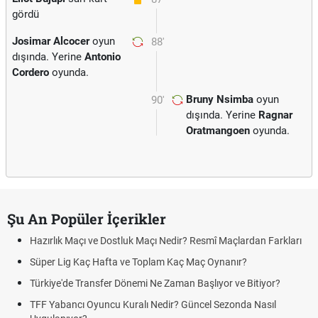
gördü
Josimar Alcocer
oyun
88'
dışında. Yerine
Antonio
Cordero
oyunda.
Bruny Nsimba
oyun
90'
dışında. Yerine
Ragnar
Oratmangoen
oyunda.
Şu An Popüler İçerikler
Hazırlık Maçı ve Dostluk Maçı Nedir? Resmî Maçlardan Farkları
P
Süper Lig Kaç Hafta ve Toplam Kaç Maç Oynanır?
S
Türkiye'de Transfer Dönemi Ne Zaman Başlıyor ve Bitiyor?
F
TFF Yabancı Oyuncu Kuralı Nedir? Güncel Sezonda Nasıl
D