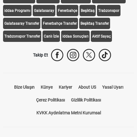
iddaa Programı
Galatasaray
Fenerbahçe
Beşiktaş
Trabzonspor
Galatasaray Transfer
Fenerbahçe Transfer
Beşiktaş Transfer
Trabzonspor Transfer
Canlı İzle
iddaa Sonuçları
Aktif Sayaç
Takip Et
Bize Ulaşın
Künye
Kariyer
About US
Yasal Uyarı
Çerez Politikası
Gizlilik Politikası
KVKK Aydınlatma Metni Kurumsal