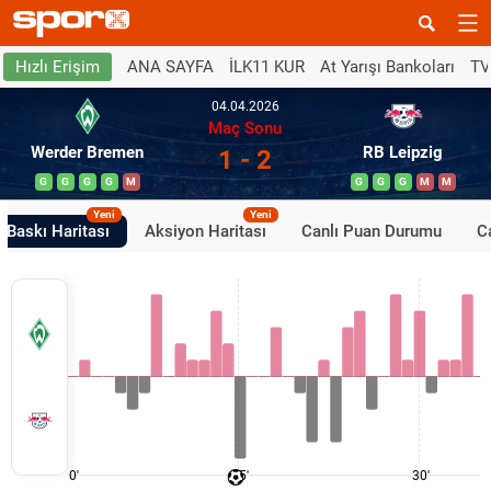
ANA SAYFA
İLK11 KUR
At Yarışı Bankoları
TV
Hızlı Erişim
04.04.2026
Maç Sonu
Werder Bremen
RB Leipzig
1 - 2
G
G
G
G
M
G
G
G
M
M
Yeni
Yeni
Baskı Haritası
Aksiyon Haritası
Canlı Puan Durumu
Ca
0'
15'
30'