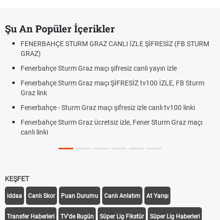
Şu An Popüler İçerikler
FENERBAHÇE STURM GRAZ CANLI İZLE ŞİFRESİZ (FB STURM
GRAZ)
Fenerbahçe Sturm Graz maçı şifresiz canlı yayın izle
Fenerbahçe Sturm Graz maçı ŞİFRESİZ tv100 İZLE, FB Sturm
Graz link
Fenerbahçe - Sturm Graz maçı şifresiz izle canlı tv100 linki
Fenerbahçe Sturm Graz ücretsiz izle, Fener Sturm Graz maçı
canlı linki
KEŞFET
iddaa
Canlı Skor
Puan Durumu
Canlı Anlatım
At Yarışı
Transfer Haberleri
TV'de Bugün
Süper Lig Fikstür
Süper Lig Haberleri