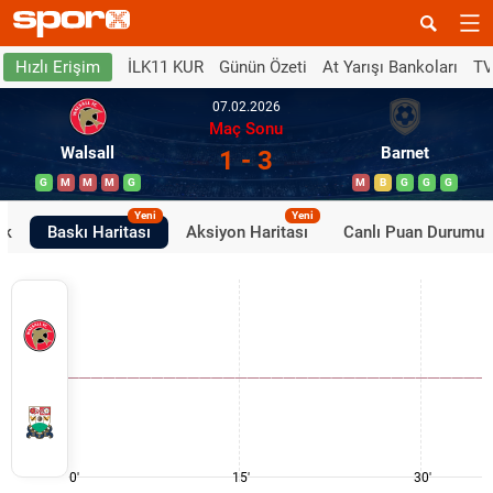
İLK11 KUR
Günün Özeti
At Yarışı Bankoları
TV
Hızlı Erişim
07.02.2026
Maç Sonu
Walsall
Barnet
1 - 3
G
M
M
M
G
M
B
G
G
G
Yeni
Yeni
ik
Baskı Haritası
Aksiyon Haritası
Canlı Puan Durumu
0'
15'
30'