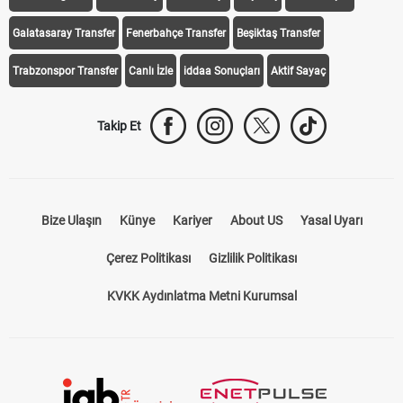
Galatasaray Transfer
Fenerbahçe Transfer
Beşiktaş Transfer
Trabzonspor Transfer
Canlı İzle
iddaa Sonuçları
Aktif Sayaç
Takip Et
Bize Ulaşın
Künye
Kariyer
About US
Yasal Uyarı
Çerez Politikası
Gizlilik Politikası
KVKK Aydınlatma Metni Kurumsal