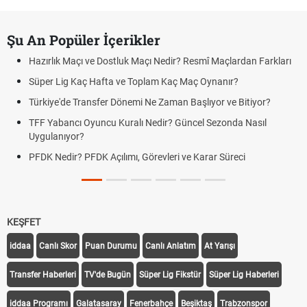
Şu An Popüler İçerikler
Hazırlık Maçı ve Dostluk Maçı Nedir? Resmî Maçlardan Farkları
Süper Lig Kaç Hafta ve Toplam Kaç Maç Oynanır?
Türkiye'de Transfer Dönemi Ne Zaman Başlıyor ve Bitiyor?
TFF Yabancı Oyuncu Kuralı Nedir? Güncel Sezonda Nasıl
Uygulanıyor?
PFDK Nedir? PFDK Açılımı, Görevleri ve Karar Süreci
KEŞFET
iddaa
Canlı Skor
Puan Durumu
Canlı Anlatım
At Yarışı
Transfer Haberleri
TV'de Bugün
Süper Lig Fikstür
Süper Lig Haberleri
iddaa Programı
Galatasaray
Fenerbahçe
Beşiktaş
Trabzonspor