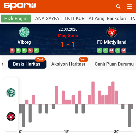
ANA SAYFA
İLK11 KUR
At Yarışı Bankoları
TV
Hızlı Erişim
22.03.2026
Maç Sonu
Viborg
FC Midtjylland
1 - 1
M
G
G
M
G
G
G
M
G
M
Yeni
Yeni
ik
Baskı Haritası
Aksiyon Haritası
Canlı Puan Durumu
0'
15'
30'