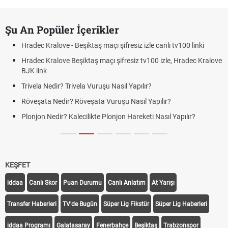
Şu An Popüler İçerikler
Hradec Kralove - Beşiktaş maçı şifresiz izle canlı tv100 linki
Hradec Kralove Beşiktaş maçı şifresiz tv100 izle, Hradec Kralove
BJK link
Trivela Nedir? Trivela Vuruşu Nasıl Yapılır?
Röveşata Nedir? Röveşata Vuruşu Nasıl Yapılır?
Plonjon Nedir? Kalecilikte Plonjon Hareketi Nasıl Yapılır?
KEŞFET
iddaa
Canlı Skor
Puan Durumu
Canlı Anlatım
At Yarışı
Transfer Haberleri
TV'de Bugün
Süper Lig Fikstür
Süper Lig Haberleri
iddaa Programı
Galatasaray
Fenerbahçe
Beşiktaş
Trabzonspor