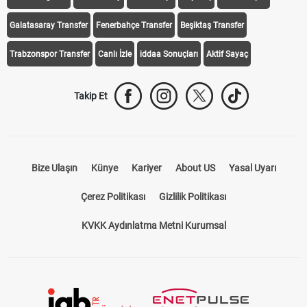
Galatasaray Transfer
Fenerbahçe Transfer
Beşiktaş Transfer
Trabzonspor Transfer
Canlı İzle
iddaa Sonuçları
Aktif Sayaç
Takip Et
Bize Ulaşın
Künye
Kariyer
About US
Yasal Uyarı
Çerez Politikası
Gizlilik Politikası
KVKK Aydınlatma Metni Kurumsal