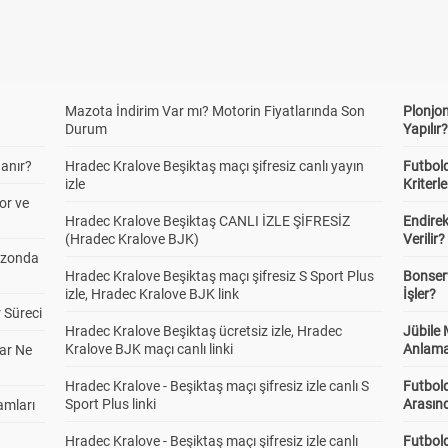
Mazota İndirim Var mı? Motorin Fiyatlarında Son
Plonjon
Durum
Yapılır
anır?
Hradec Kralove Beşiktaş maçı şifresiz canlı yayın
Futbold
izle
Kriterle
or ve
Hradec Kralove Beşiktaş CANLI İZLE ŞİFRESİZ
Endire
(Hradec Kralove BJK)
Verilir?
ezonda
Hradec Kralove Beşiktaş maçı şifresiz S Sport Plus
Bonserv
izle, Hradec Kralove BJK link
İşler?
 Süreci
Hradec Kralove Beşiktaş ücretsiz izle, Hradec
Jübile
Kralove BJK maçı canlı linki
Anlama
ar Ne
Hradec Kralove - Beşiktaş maçı şifresiz izle canlı S
Futbold
Sport Plus linki
Arasınd
amları
Hradec Kralove - Beşiktaş maçı şifresiz izle canlı
Futbol