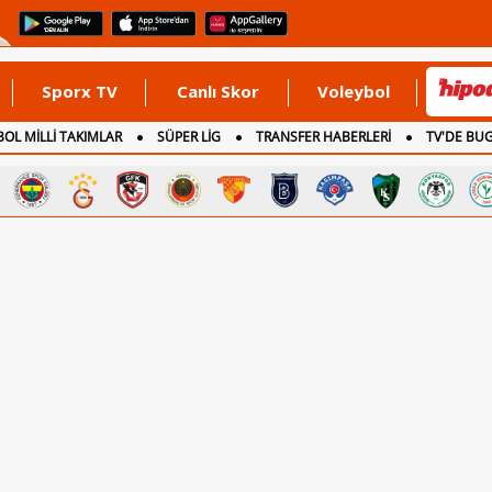
Sporx TV
Canlı Skor
Voleybol
OL MİLLİ TAKIMLAR
SÜPER LİG
TRANSFER HABERLERİ
TV'DE BU