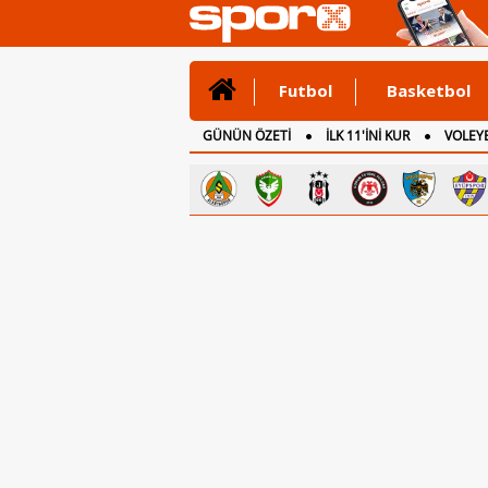
Futbol
Basketbol
GÜNÜN ÖZETİ
İLK 11'İNİ KUR
VOLEYB
CANLI ANLATIM
İNGİLTERE