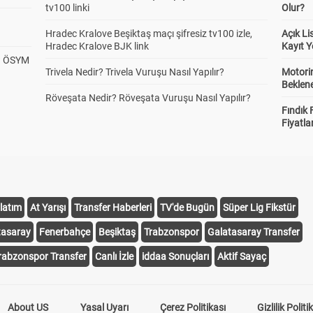
tv100 linki
Olur?
Hradec Kralove Beşiktaş maçı şifresiz tv100 izle,
Açık L
Hradec Kralove BJK link
Kayıt Y
? ÖSYM
Trivela Nedir? Trivela Vuruşu Nasıl Yapılır?
Motorin
Beklene
Röveşata Nedir? Röveşata Vuruşu Nasıl Yapılır?
Fındık 
Fiyatla
latım
At Yarışı
Transfer Haberleri
TV'de Bugün
Süper Lig Fikstür
tasaray
Fenerbahçe
Beşiktaş
Trabzonspor
Galatasaray Transfer
rabzonspor Transfer
Canlı İzle
iddaa Sonuçları
Aktif Sayaç
About US
Yasal Uyarı
Çerez Politikası
Gizlilik Politi