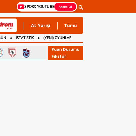
SPORX YOUTUBE
Abone Ol
At Yarışı
Tümü
GÜN
İSTATİSTİK
(YENİ) OYUNLAR
Puan Durumu
Fikstür