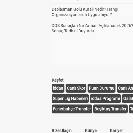
Deplasman Golü Kuralı Nedir? Hangi
Organizasyonlarda Uygulanıyor?
DGS Sonuçları Ne Zaman Açıklanacak 2026
Sonuç Tarihini Duyurdu
Keşfet
iddaa
Canlı Skor
Puan Durumu
Canlı An
Süper Lig Haberleri
iddaa Programı
Gala
Fenerbahçe Transfer
Beşiktaş Transfer
T
Bize Ulaşın
Künye
Kariyer