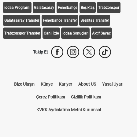
Transfer Haberleri
TV'de Bugün
Süper Lig Fikstür
Süper Lig Haberleri
iddaa Programı
Galatasaray
Fenerbahçe
Beşiktaş
Trabzonspor
Galatasaray Transfer
Fenerbahçe Transfer
Beşiktaş Transfer
Trabzonspor Transfer
Canlı İzle
iddaa Sonuçları
Aktif Sayaç
Takip Et
Bize Ulaşın
Künye
Kariyer
About US
Yasal Uyarı
Çerez Politikası
Gizlilik Politikası
KVKK Aydınlatma Metni Kurumsal