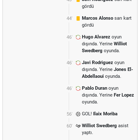
gördü
Marcos Alonso
sarı kart
44'
gördü
Hugo Alvarez
oyun
46'
dışında. Yerine
Williot
Swedberg
oyunda.
Javi Rodriguez
oyun
46'
dışında. Yerine
Jones El-
Abdellaoui
oyunda.
Pablo Duran
oyun
46'
dışında. Yerine
Fer Lopez
oyunda.
GOL!
Ilaix Moriba
56'
Williot Swedberg
asist
60'
yaptı.