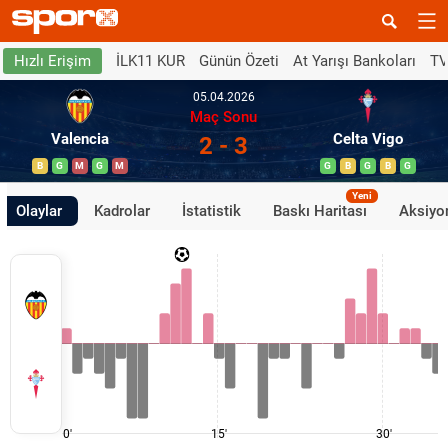
İLK11 KUR
Günün Özeti
At Yarışı Bankoları
TV
Hızlı Erişim
05.04.2026
Maç Sonu
Valencia
Celta Vigo
2 - 3
B
G
M
G
M
G
B
G
B
G
Yeni
Olaylar
Kadrolar
İstatistik
Baskı Haritası
Aksiyon
0'
15'
30'