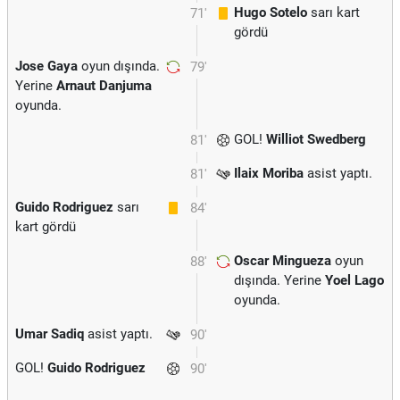
Hugo Sotelo
sarı kart
71'
gördü
Jose Gaya
oyun dışında.
79'
Yerine
Arnaut Danjuma
oyunda.
GOL!
Williot Swedberg
81'
Ilaix Moriba
asist yaptı.
81'
Guido Rodriguez
sarı
84'
kart gördü
Oscar Mingueza
oyun
88'
dışında. Yerine
Yoel Lago
oyunda.
Umar Sadiq
asist yaptı.
90'
GOL!
Guido Rodriguez
90'