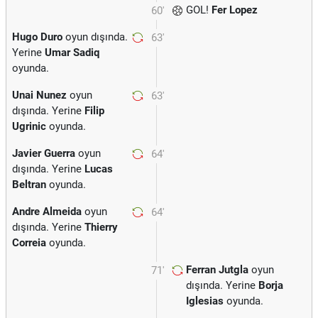
GOL!
Fer Lopez
60'
Hugo Duro
oyun dışında.
63'
Yerine
Umar Sadiq
oyunda.
Unai Nunez
oyun
63'
dışında. Yerine
Filip
Ugrinic
oyunda.
Javier Guerra
oyun
64'
dışında. Yerine
Lucas
Beltran
oyunda.
Andre Almeida
oyun
64'
dışında. Yerine
Thierry
Correia
oyunda.
Ferran Jutgla
oyun
71'
dışında. Yerine
Borja
Iglesias
oyunda.