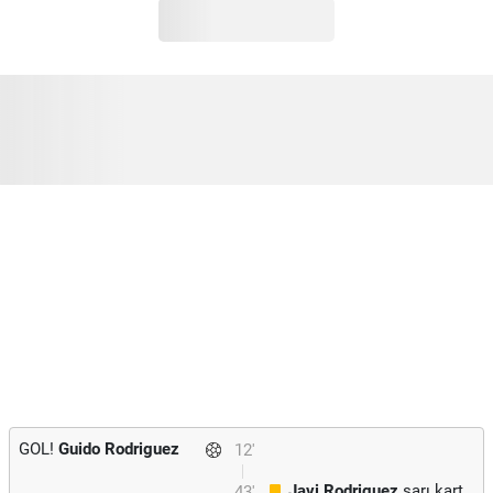
GOL!
Guido Rodriguez
12'
Javi Rodriguez
sarı kart
43'