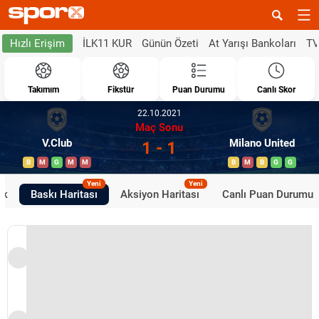
İLK11 KUR
Günün Özeti
At Yarışı Bankoları
TV
Hızlı Erişim
Takımım
Fikstür
Puan Durumu
Canlı Skor
22.10.2021
Maç Sonu
V.Club
Milano United
1 - 1
B
M
G
M
M
B
M
B
G
G
Yeni
Yeni
ik
Baskı Haritası
Aksiyon Haritası
Canlı Puan Durumu