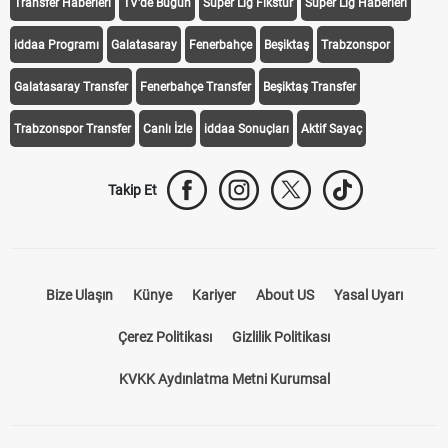
Transfer Haberleri
TV'de Bugün
Süper Lig Fikstür
Süper Lig Haberleri
iddaa Programı
Galatasaray
Fenerbahçe
Beşiktaş
Trabzonspor
Galatasaray Transfer
Fenerbahçe Transfer
Beşiktaş Transfer
Trabzonspor Transfer
Canlı İzle
iddaa Sonuçları
Aktif Sayaç
Takip Et
Bize Ulaşın
Künye
Kariyer
About US
Yasal Uyarı
Çerez Politikası
Gizlilik Politikası
KVKK Aydınlatma Metni Kurumsal