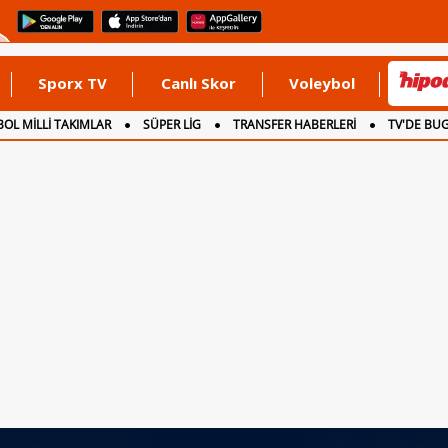
Sporx TV
Canlı Skor
Voleybol
OL MİLLİ TAKIMLAR
SÜPER LİG
TRANSFER HABERLERİ
TV'DE BU