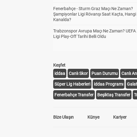
Fenerbahçe - Sturm Graz Maçı Ne Zaman?
Şampiyonlar Ligi Rövanşı Saat Kaçta, Hangi
Kanalda?
Trabzonspor Avrupa Maçı Ne Zaman? UEFA
Ligi Play-Off Tarihi Belli Oldu
Keşfet
iddaa
Canlı Skor
Puan Durumu
Canlı An
Süper Lig Haberleri
iddaa Programı
Gala
Fenerbahçe Transfer
Beşiktaş Transfer
T
Bize Ulaşın
Künye
Kariyer