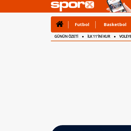
Futbol
Basketbol
GÜNÜN ÖZETİ
İLK 11'İNİ KUR
VOLEYB
CANLI ANLATIM
İNGİLTERE