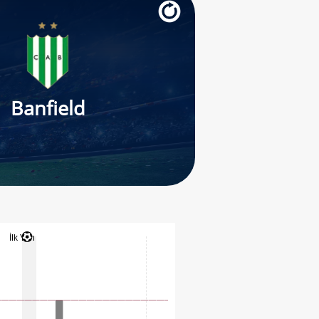
Banfield
İlk Yarı