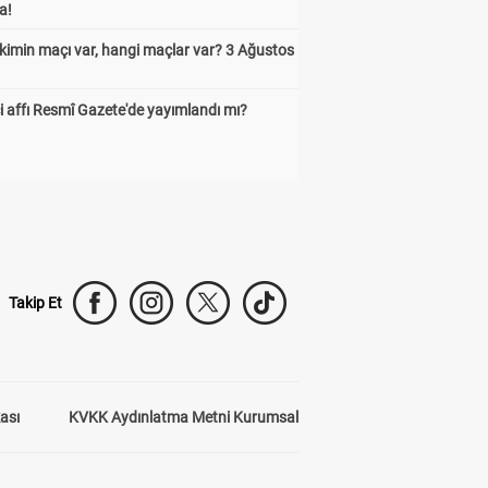
a!
kimin maçı var, hangi maçlar var? 3 Ağustos
 affı Resmî Gazete'de yayımlandı mı?
Takip Et
kası
KVKK Aydınlatma Metni Kurumsal