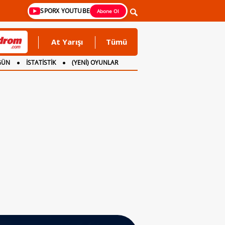
SPORX YOUTUBE
Abone Ol
At Yarışı
Tümü
GÜN
İSTATİSTİK
(YENİ) OYUNLAR