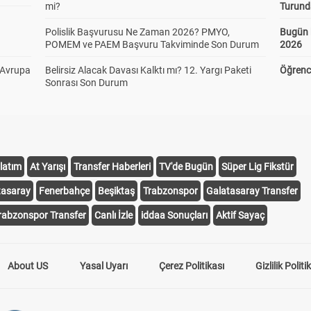
mi?
Turund
Polislik Başvurusu Ne Zaman 2026? PMYO,
Bugün 
POMEM ve PAEM Başvuru Takviminde Son Durum
2026
 Avrupa
Belirsiz Alacak Davası Kalktı mı? 12. Yargı Paketi
Öğrenci
Sonrası Son Durum
latım
At Yarışı
Transfer Haberleri
TV'de Bugün
Süper Lig Fikstür
tasaray
Fenerbahçe
Beşiktaş
Trabzonspor
Galatasaray Transfer
rabzonspor Transfer
Canlı İzle
iddaa Sonuçları
Aktif Sayaç
About US
Yasal Uyarı
Çerez Politikası
Gizlilik Politi