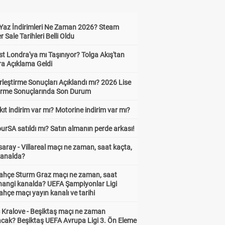
Yaz İndirimleri Ne Zaman 2026? Steam
Sale Tarihleri Belli Oldu
t Londra'ya mı Taşınıyor? Tolga Akış'tan
ra Açıklama Geldi
leştirme Sonuçları Açıklandı mı? 2026 Lise
tirme Sonuçlarında Son Durum
ıt indirim var mı? Motorine indirim var mı?
urSA satıldı mı? Satın almanın perde arkası!
aray - Villareal maçı ne zaman, saat kaçta,
kanalda?
ahçe Sturm Graz maçı ne zaman, saat
 hangi kanalda? UEFA Şampiyonlar Ligi
hçe maçı yayın kanalı ve tarihi
 Kralove - Beşiktaş maçı ne zaman
cak? Beşiktaş UEFA Avrupa Ligi 3. Ön Eleme