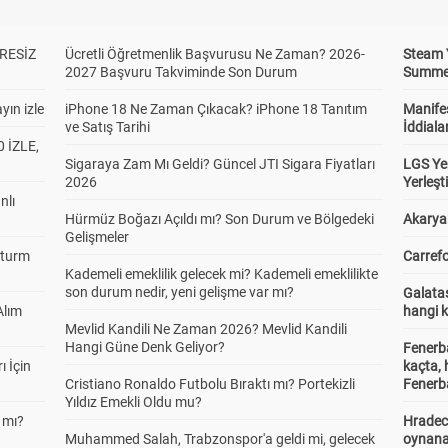
RESİZ
Ücretli Öğretmenlik Başvurusu Ne Zaman? 2026-
Steam 
2027 Başvuru Takviminde Son Durum
Summer 
yın izle
iPhone 18 Ne Zaman Çıkacak? iPhone 18 Tanıtım
Manifes
ve Satış Tarihi
İddiala
 İZLE,
Sigaraya Zam Mı Geldi? Güncel JTI Sigara Fiyatları
LGS Yer
2026
Yerleş
nlı
Hürmüz Boğazı Açıldı mı? Son Durum ve Bölgedeki
Akaryak
Gelişmeler
Sturm
Carrefo
Kademeli emeklilik gelecek mi? Kademeli emeklilikte
son durum nedir, yeni gelişme var mı?
Galatas
Alım
hangi 
Mevlid Kandili Ne Zaman 2026? Mevlid Kandili
Hangi Güne Denk Geliyor?
Fenerb
ı İçin
kaçta,
Cristiano Ronaldo Futbolu Bıraktı mı? Portekizli
Fenerba
Yıldız Emekli Oldu mu?
 mı?
Hradec
Muhammed Salah, Trabzonspor'a geldi mi, gelecek
oynana