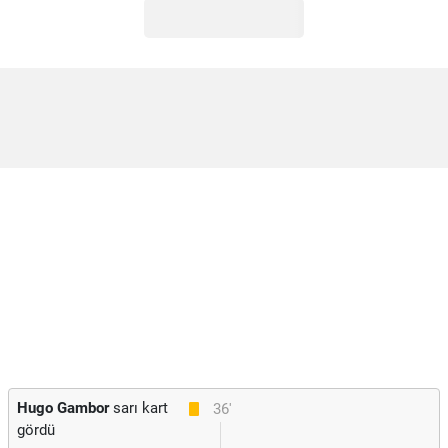
Hugo Gambor
sarı kart
36'
gördü