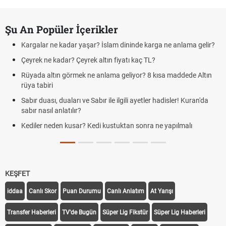
Şu An Popüler İçerikler
Kargalar ne kadar yaşar? İslam dininde karga ne anlama gelir?
Çeyrek ne kadar? Çeyrek altın fiyatı kaç TL?
Rüyada altın görmek ne anlama geliyor? 8 kısa maddede Altın
rüya tabiri
Sabır duası, duaları ve Sabır ile ilgili ayetler hadisler! Kuran'da
sabır nasıl anlatılır?
Kediler neden kusar? Kedi kustuktan sonra ne yapılmalı
KEŞFET
iddaa
Canlı Skor
Puan Durumu
Canlı Anlatım
At Yarışı
Transfer Haberleri
TV'de Bugün
Süper Lig Fikstür
Süper Lig Haberleri