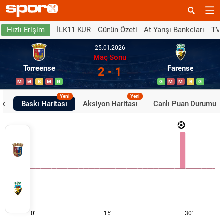
İLK11 KUR
Günün Özeti
At Yarışı Bankoları
TV
Hızlı Erişim
25.01.2026
Maç Sonu
Torreense
Farense
2 - 1
M
M
B
M
G
G
M
M
B
G
Yeni
Yeni
ik
Baskı Haritası
Aksiyon Haritası
Canlı Puan Durumu
0'
15'
30'