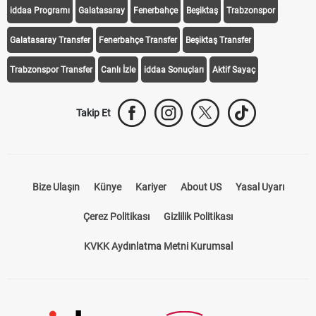
iddaa Programı
Galatasaray
Fenerbahçe
Beşiktaş
Trabzonspor
Galatasaray Transfer
Fenerbahçe Transfer
Beşiktaş Transfer
Trabzonspor Transfer
Canlı İzle
iddaa Sonuçları
Aktif Sayaç
Takip Et
Bize Ulaşın
Künye
Kariyer
About US
Yasal Uyarı
Çerez Politikası
Gizlilik Politikası
KVKK Aydınlatma Metni Kurumsal