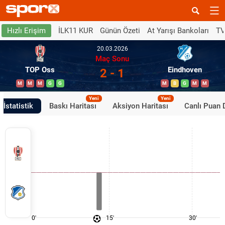
İLK11 KUR
Günün Özeti
At Yarışı Bankoları
TV
Hızlı Erişim
20.03.2026
Maç Sonu
TOP Oss
Eindhoven
2 - 1
M
M
M
G
G
M
B
G
M
M
Yeni
Yeni
İstatistik
Baskı Haritası
Aksiyon Haritası
Canlı Puan
0'
15'
30'