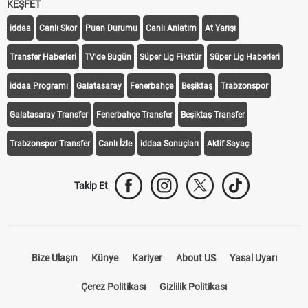
KEŞFET
iddaa
Canlı Skor
Puan Durumu
Canlı Anlatım
At Yarışı
Transfer Haberleri
TV'de Bugün
Süper Lig Fikstür
Süper Lig Haberleri
iddaa Programı
Galatasaray
Fenerbahçe
Beşiktaş
Trabzonspor
Galatasaray Transfer
Fenerbahçe Transfer
Beşiktaş Transfer
Trabzonspor Transfer
Canlı İzle
iddaa Sonuçları
Aktif Sayaç
Takip Et
Bize Ulaşın
Künye
Kariyer
About US
Yasal Uyarı
Çerez Politikası
Gizlilik Politikası