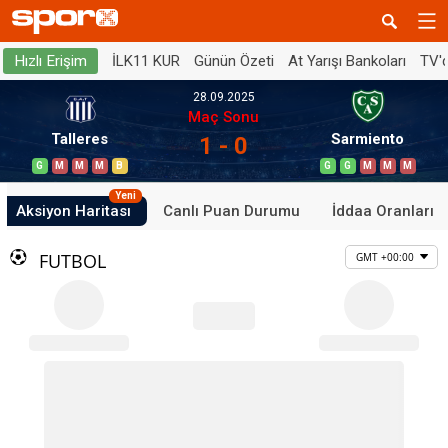
İLK11 KUR
Günün Özeti
At Yarışı Bankoları
TV'
Hızlı Erişim
28.09.2025
Maç Sonu
Talleres
Sarmiento
1 - 0
G
M
M
M
B
G
G
M
M
M
Yeni
Aksiyon Haritası
Canlı Puan Durumu
İddaa Oranları
FUTBOL
GMT +00:00