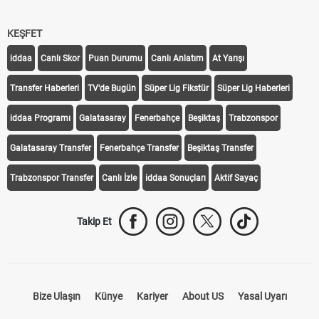
KEŞFET
iddaa
Canlı Skor
Puan Durumu
Canlı Anlatım
At Yarışı
Transfer Haberleri
TV'de Bugün
Süper Lig Fikstür
Süper Lig Haberleri
iddaa Programı
Galatasaray
Fenerbahçe
Beşiktaş
Trabzonspor
Galatasaray Transfer
Fenerbahçe Transfer
Beşiktaş Transfer
Trabzonspor Transfer
Canlı İzle
iddaa Sonuçları
Aktif Sayaç
Takip Et
Bize Ulaşın
Künye
Kariyer
About US
Yasal Uyarı