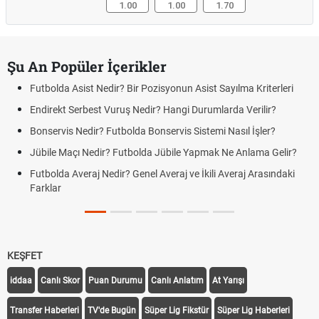
1.00
1.00
1.70
Şu An Popüler İçerikler
Futbolda Asist Nedir? Bir Pozisyonun Asist Sayılma Kriterleri
Endirekt Serbest Vuruş Nedir? Hangi Durumlarda Verilir?
Bonservis Nedir? Futbolda Bonservis Sistemi Nasıl İşler?
Jübile Maçı Nedir? Futbolda Jübile Yapmak Ne Anlama Gelir?
Futbolda Averaj Nedir? Genel Averaj ve İkili Averaj Arasındaki
Farklar
KEŞFET
iddaa
Canlı Skor
Puan Durumu
Canlı Anlatım
At Yarışı
Transfer Haberleri
TV'de Bugün
Süper Lig Fikstür
Süper Lig Haberleri