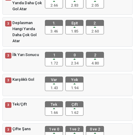
Yarıda Daha Çok
2.66
2.83
2.05
Gol Atar
Deplasman
1.
Eşit
2.
3
Hangi Yarıda
3.46
1.85
2.60
Daha Çok Gol
Atar
İlk Yarı Sonucu
1
0
2
3
1.72
2.34
4.80
Karşılıklı Gol
Var
Yok
3
1.43
1.94
Tek/Çift
Tek
Çift
3
1.66
1.62
Çifte Şans
1 ve 0
1 ve 2
0 ve 2
3