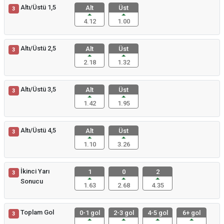
Altı/Üstü 1,5
Alt
Üst
3
4.12
1.00
Altı/Üstü 2,5
Alt
Üst
3
2.18
1.32
Altı/Üstü 3,5
Alt
Üst
3
1.42
1.95
Altı/Üstü 4,5
Alt
Üst
3
1.10
3.26
İkinci Yarı
1
0
2
3
Sonucu
1.63
2.68
4.35
Toplam Gol
0-1 gol
2-3 gol
4-5 gol
6+ gol
3