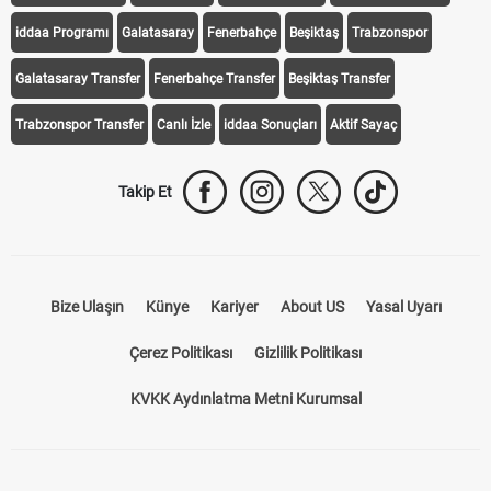
iddaa Programı
Galatasaray
Fenerbahçe
Beşiktaş
Trabzonspor
Galatasaray Transfer
Fenerbahçe Transfer
Beşiktaş Transfer
Trabzonspor Transfer
Canlı İzle
iddaa Sonuçları
Aktif Sayaç
Takip Et
Bize Ulaşın
Künye
Kariyer
About US
Yasal Uyarı
Çerez Politikası
Gizlilik Politikası
KVKK Aydınlatma Metni Kurumsal