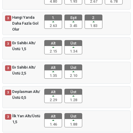
4.80
1.93
2.67
6.78
Hangi Yarıda
1.
Eşit
2.
3
Daha Fazla Gol
2.63
3.45
1.83
Olur
Ev Sahibi Altı/
Alt
Üst
3
Üstü 1,5
2.15
1.34
Ev Sahibi Altı/
Alt
Üst
3
Üstü 2,5
1.35
2.10
Deplasman Altı/
Alt
Üst
3
Üstü 0,5
2.29
1.28
İlk Yarı Altı/Üstü
Alt
Üst
3
1,5
1.46
1.88