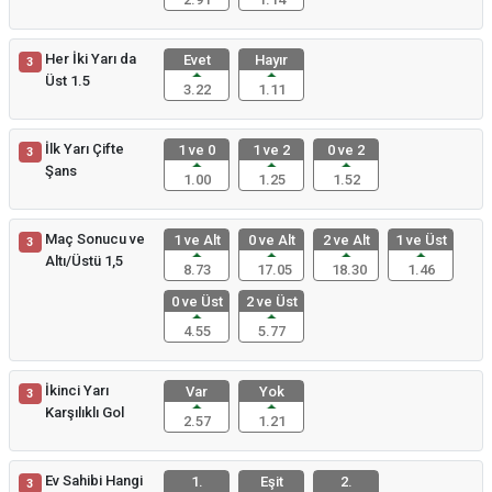
Her İki Yarı da
Evet
Hayır
3
Üst 1.5
3.22
1.11
İlk Yarı Çifte
1 ve 0
1 ve 2
0 ve 2
3
Şans
1.00
1.25
1.52
Maç Sonucu ve
1 ve Alt
0 ve Alt
2 ve Alt
1 ve Üst
3
Altı/Üstü 1,5
8.73
17.05
18.30
1.46
0 ve Üst
2 ve Üst
4.55
5.77
İkinci Yarı
Var
Yok
3
Karşılıklı Gol
2.57
1.21
Ev Sahibi Hangi
1.
Eşit
2.
3