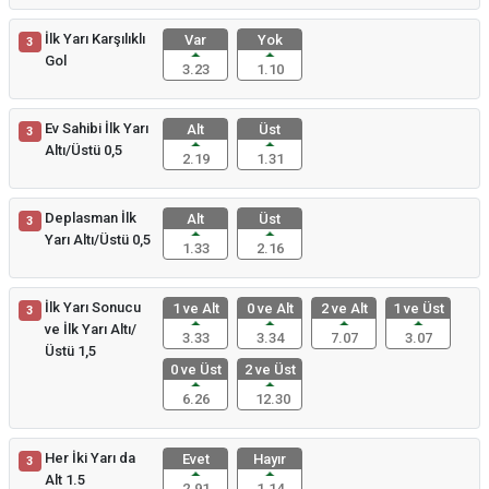
İlk Yarı Karşılıklı
Var
Yok
3
Gol
3.23
1.10
Ev Sahibi İlk Yarı
Alt
Üst
3
Altı/Üstü 0,5
2.19
1.31
Deplasman İlk
Alt
Üst
3
Yarı Altı/Üstü 0,5
1.33
2.16
İlk Yarı Sonucu
1 ve Alt
0 ve Alt
2 ve Alt
1 ve Üst
3
ve İlk Yarı Altı/
3.33
3.34
7.07
3.07
Üstü 1,5
0 ve Üst
2 ve Üst
6.26
12.30
Her İki Yarı da
Evet
Hayır
3
Alt 1.5
2.91
1.14