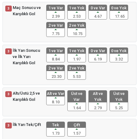
Maç Sonucu ve
1 ve Var
1 ve Yok
0 ve Var
0 ve Yok
3
Karşılıklı Gol
2.39
2.53
4.67
17.65
2 ve Var
2 ve Yok
7.75
10.75
İlk Yarı Sonucu
1 ve Var
1 ve Yok
0 ve Var
0 ve Yok
3
ve İlk Yarı
8.84
1.97
6.19
3.32
Karşılıklı Gol
2 ve Var
2 ve Yok
23.30
5.53
Altı/Üstü 2,5 ve
Alt ve Var
Üst ve
Alt ve
Üst ve
3
Karşılıklı Gol
Var
Yok
Yok
8.10
1.64
2.79
5.25
İlk Yarı Tek/Çift
Tek
Çift
3
1.73
1.57