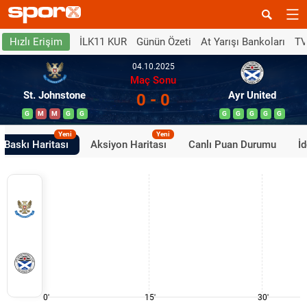
İLK11 KUR
Günün Özeti
At Yarışı Bankoları
TV
Hızlı Erişim
04.10.2025
Maç Sonu
St. Johnstone
Ayr United
0 - 0
G
M
M
G
G
G
G
G
G
G
Yeni
Yeni
Baskı Haritası
Aksiyon Haritası
Canlı Puan Durumu
İ
0'
15'
30'