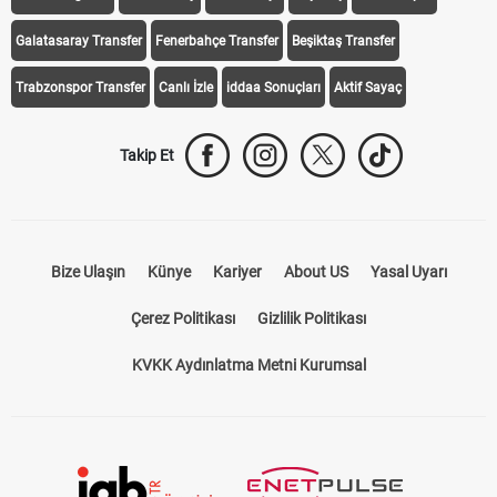
Galatasaray Transfer
Fenerbahçe Transfer
Beşiktaş Transfer
Trabzonspor Transfer
Canlı İzle
iddaa Sonuçları
Aktif Sayaç
Takip Et
Bize Ulaşın
Künye
Kariyer
About US
Yasal Uyarı
Çerez Politikası
Gizlilik Politikası
KVKK Aydınlatma Metni Kurumsal