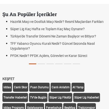
Şu An Popüler İçerikler
Hazırlık Maçı ve Dostluk Maçı Nedir? Resmî Maçlardan Farkları
Süper Lig Kaç Hafta ve Toplam Kaç Maç Oynanır?
Türkiye'de Transfer Dönemi Ne Zaman Başlıyor ve Bitiyor?
TFF Yabancı Oyuncu Kuralı Nedir? Güncel Sezonda Nasıl
Uygulanıyor?
PFDK Nedir? PFDK Açılımı, Görevleri ve Karar Süreci
KEŞFET
iddaa
Canlı Skor
Puan Durumu
Canlı Anlatım
At Yarışı
Transfer Haberleri
TV'de Bugün
Süper Lig Fikstür
Süper Lig Haberleri
iddaa Programı
Galatasaray
Fenerbahçe
Beşiktaş
Trabzonspor