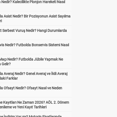
 Nedir? Kalecilikte Plonjon Hareketi Nasıl
?
a Asist Nedir? Bir Pozisyonun Asist Sayılma
ri
kt Serbest Vuruş Nedir? Hangi Durumlarda
is Nedir? Futbolda Bonservis Sistemi Nasıl
 Maçı Nedir? Futbolda Jübile Yapmak Ne
 Gelir?
a Averaj Nedir? Genel Averaj ve İkili Averaj
aki Farklar
da Ofsayt Nedir? Ofsayt Nasıl ve Neden
ise Kayıtları Ne Zaman 2026? AÖL 2. Dönem
enileme ve Yeni Kayıt Tarihleri
e İndirim Var mı? Motorin Fiyatlarında