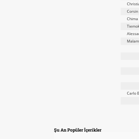
Christi
Corsin
Chima 
Tiemok
Alessa
Malami
Carlo 
Şu An Popüler İçerikler