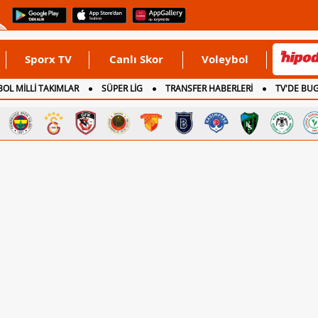
Sporx TV
Canlı Skor
Voleybol
OL MİLLİ TAKIMLAR
SÜPER LİG
TRANSFER HABERLERİ
TV'DE BU