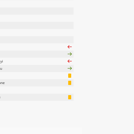
yi
au
one
e