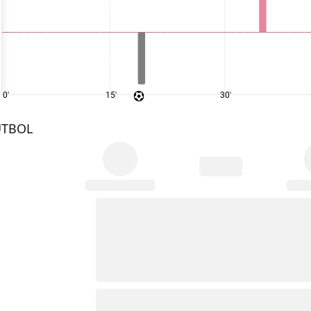
0'
15'
30'
UTBOL