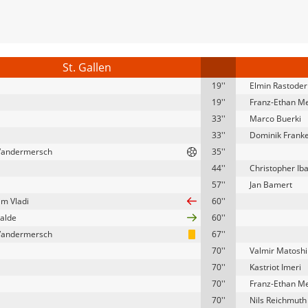
St. Gallen
19''
Elmin Rastoder
19''
Franz-Ethan Me
33''
Marco Buerki
33''
Dominik Frank
Vandermersch
35''
44''
Christopher Iba
57''
Jan Bamert
im Vladi
60''
Balde
60''
Vandermersch
67''
70''
Valmir Matoshi
70''
Kastriot Imeri
70''
Franz-Ethan Me
70''
Nils Reichmuth