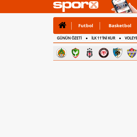
Futbol
Basketbol
GÜNÜN ÖZETİ
İLK 11'İNİ KUR
VOLEYB
CANLI ANLATIM
İNGİLTERE