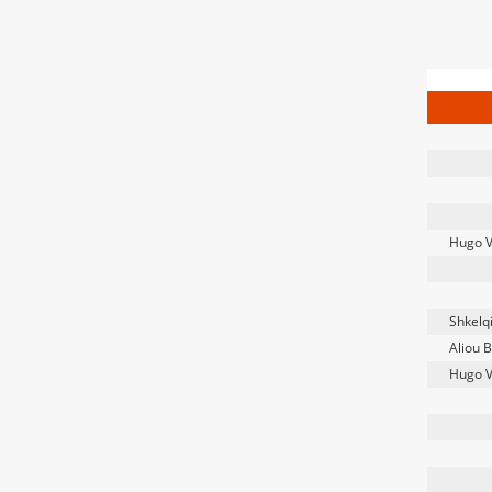
Hugo 
Shkelq
Aliou 
Hugo 