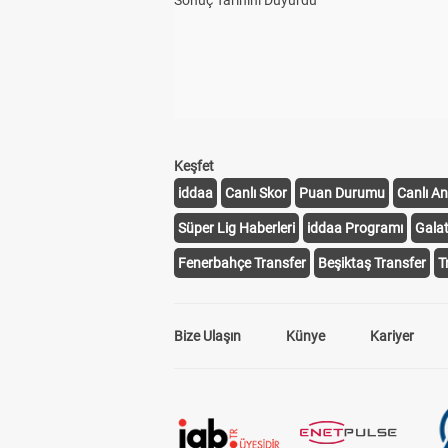
Sonuç Tarihini Duyurdu
Keşfet
iddaa
Canlı Skor
Puan Durumu
Canlı An
Süper Lig Haberleri
iddaa Programı
Gala
Fenerbahçe Transfer
Beşiktaş Transfer
T
Bize Ulaşın
Künye
Kariyer