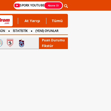
SPORX YOUTUBE
Abone Ol
At Yarışı
Tümü
GÜN
İSTATİSTİK
(YENİ) OYUNLAR
Puan Durumu
Fikstür