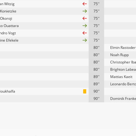
an Witzig
75''
 Konietzke
75''
Okoroji
75''
o Ouattara
75''
ndro Vogt
75''
ne Efekele
75''
80''
Elmin Rastoder
80''
Noah Rupp
80''
Christopher Iba
80''
Brighton Labe
89''
Mattias Kaeit
89''
Leonardo Bert
Boukhalfa
90''
90''
Dominik Frank