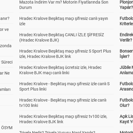
Mazota İndirim Var mı? Motorin Fiyatlarında Son
Plonjon
Durum
Yapılır
anır?
Hradec Kralove Beşiktaş maçı şifresiz canlı yayın
Futbold
izle
Kriterle
or ve
Hradec Kralove Beşiktaş CANLI İZLE ŞİFRESİZ
Endire
(Hradec Kralove BJK)
Verilir?
ezonda
Hradec Kralove Beşiktaş maçı şifresiz S Sport Plus
Bonserv
izle, Hradec Kralove BJK link
İşler?
 Süreci
Hradec Kralove Beşiktaş ücretsiz izle, Hradec
Jübile
Kralove BJK maçı canlı linki
Anlama
ar Ne
Hradec Kralove - Beşiktaş maçı şifresiz izle canlı S
Futbold
Sport Plus linki
Arasınd
amları
Hradec Kralove - Beşiktaş maçı şifresiz izle canlı
Futbol
tv100 linki
Olur?
Hradec Kralove Beşiktaş maçı şifresiz tv100 izle,
Açık L
Hradec Kralove BJK link
Kayıt Y
? ÖSYM
Trivela Nedir? Trivela Vuruşu Nasıl Yapılır?
Motorin