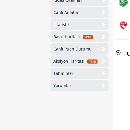
İddaa Oranları
Canlı Anlatım
İstatistik
Baskı Haritası
YENİ
Canlı Puan Durumu
F
Aksiyon Haritası
YENİ
Tahminler
Yorumlar