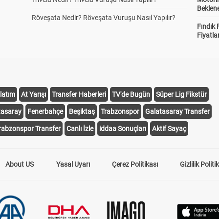
Beklene
Röveşata Nedir? Röveşata Vuruşu Nasıl Yapılır?
Fındık 
Fiyatla
latım
At Yarışı
Transfer Haberleri
TV'de Bugün
Süper Lig Fikstür
tasaray
Fenerbahçe
Beşiktaş
Trabzonspor
Galatasaray Transfer
rabzonspor Transfer
Canlı İzle
iddaa Sonuçları
Aktif Sayaç
About US
Yasal Uyarı
Çerez Politikası
Gizlilik Politi