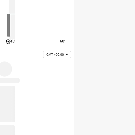
45'
60'
75'
GMT +00:00