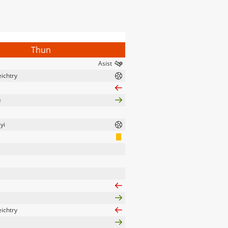
Thun
ichtry
e
yi
ichtry