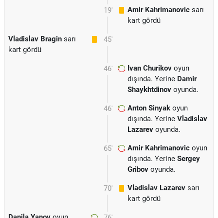
Amir Kahrimanovic
sarı
19'
kart gördü
Vladislav Bragin
sarı
45'
kart gördü
Ivan Churikov
oyun
46'
dışında. Yerine
Damir
Shaykhtdinov
oyunda.
Anton Sinyak
oyun
46'
dışında. Yerine
Vladislav
Lazarev
oyunda.
Amir Kahrimanovic
oyun
65'
dışında. Yerine
Sergey
Gribov
oyunda.
Vladislav Lazarev
sarı
70'
kart gördü
Danila Yanov
oyun
76'