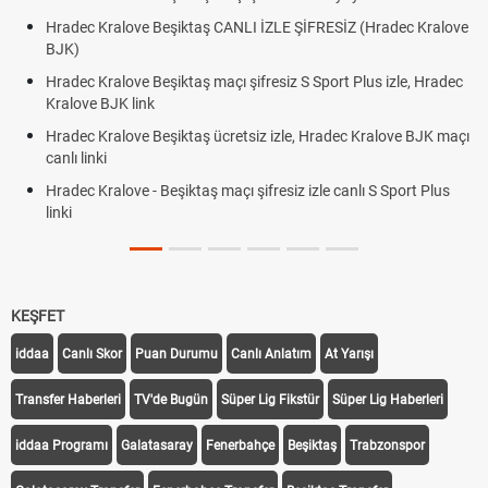
Hradec Kralove Beşiktaş CANLI İZLE ŞİFRESİZ (Hradec Kralove
BJK)
Hradec Kralove Beşiktaş maçı şifresiz S Sport Plus izle, Hradec
Kralove BJK link
Hradec Kralove Beşiktaş ücretsiz izle, Hradec Kralove BJK maçı
canlı linki
Hradec Kralove - Beşiktaş maçı şifresiz izle canlı S Sport Plus
linki
KEŞFET
iddaa
Canlı Skor
Puan Durumu
Canlı Anlatım
At Yarışı
Transfer Haberleri
TV'de Bugün
Süper Lig Fikstür
Süper Lig Haberleri
iddaa Programı
Galatasaray
Fenerbahçe
Beşiktaş
Trabzonspor