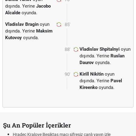
dışında. Yerine
Jacobo
Alcalde
oyunda.
Vladislav Bragin
oyun
85'
dışında. Yerine
Maksim
Kutovoy
oyunda.
Vladislav Shpitalnyi
oyun
88'
dışında. Yerine
Ruslan
Daurov
oyunda.
Kirill Nikitin
oyun
90'
dışında. Yerine
Pavel
Kireenko
oyunda.
Şu An Popüler İçerikler
Hradec Kralove Beşiktaş maçı şifresiz canlı yayın izle