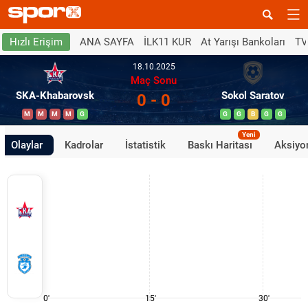
ANA SAYFA
İLK11 KUR
At Yarışı Bankoları
TV
Hızlı Erişim
18.10.2025
Maç Sonu
SKA-Khabarovsk
Sokol Saratov
0 - 0
M
M
M
M
G
G
G
B
G
G
Yeni
Olaylar
Kadrolar
İstatistik
Baskı Haritası
Aksiyon
0'
15'
30'