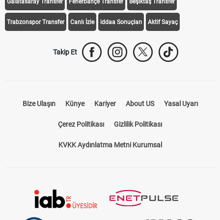
Galatasaray Transfer
Fenerbahçe Transfer
Beşiktaş Transfer
Trabzonspor Transfer
Canlı İzle
iddaa Sonuçları
Aktif Sayaç
Takip Et
Bize Ulaşın
Künye
Kariyer
About US
Yasal Uyarı
Çerez Politikası
Gizlilik Politikası
KVKK Aydınlatma Metni Kurumsal