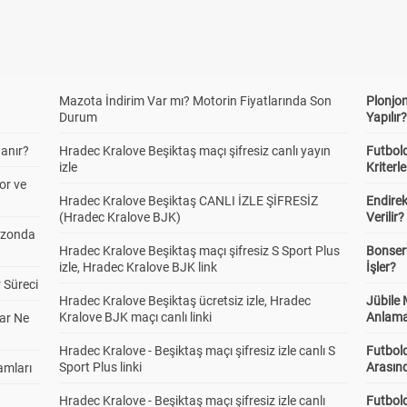
Mazota İndirim Var mı? Motorin Fiyatlarında Son
Plonjon
Durum
Yapılır
anır?
Hradec Kralove Beşiktaş maçı şifresiz canlı yayın
Futbold
izle
Kriterle
or ve
Hradec Kralove Beşiktaş CANLI İZLE ŞİFRESİZ
Endire
(Hradec Kralove BJK)
Verilir?
ezonda
Hradec Kralove Beşiktaş maçı şifresiz S Sport Plus
Bonserv
izle, Hradec Kralove BJK link
İşler?
 Süreci
Hradec Kralove Beşiktaş ücretsiz izle, Hradec
Jübile
Kralove BJK maçı canlı linki
Anlama
ar Ne
Hradec Kralove - Beşiktaş maçı şifresiz izle canlı S
Futbold
Sport Plus linki
Arasınd
amları
Hradec Kralove - Beşiktaş maçı şifresiz izle canlı
Futbol