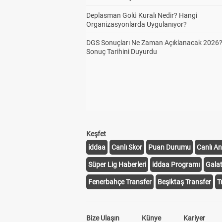
Deplasman Golü Kuralı Nedir? Hangi
Organizasyonlarda Uygulanıyor?
DGS Sonuçları Ne Zaman Açıklanacak 2026
Sonuç Tarihini Duyurdu
Keşfet
iddaa
Canlı Skor
Puan Durumu
Canlı An
Süper Lig Haberleri
iddaa Programı
Gala
Fenerbahçe Transfer
Beşiktaş Transfer
T
Bize Ulaşın
Künye
Kariyer