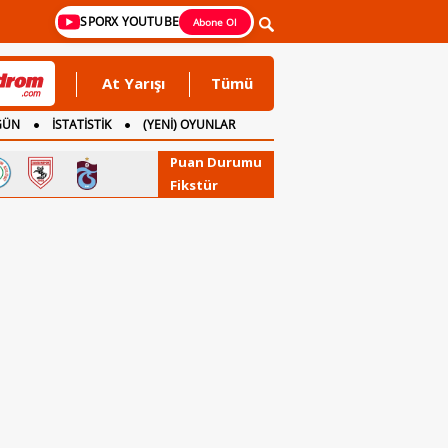
SPORX YOUTUBE
Abone Ol
At Yarışı
Tümü
GÜN
İSTATİSTİK
(YENİ) OYUNLAR
Puan Durumu
Fikstür