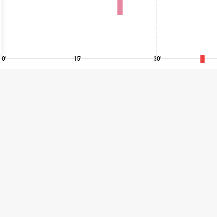
0'
15'
30'