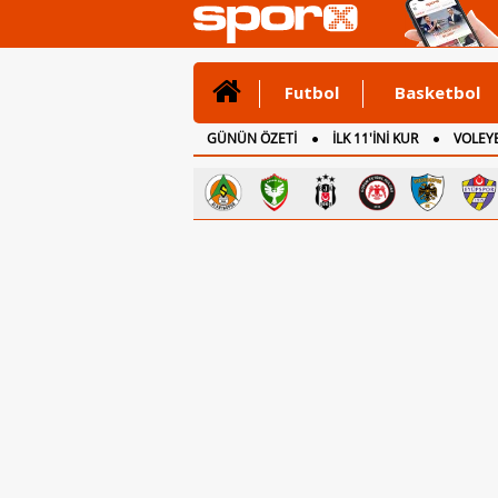
Futbol
Basketbol
GÜNÜN ÖZETİ
İLK 11'İNİ KUR
VOLEYB
CANLI ANLATIM
İNGİLTERE