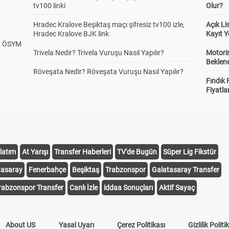
tv100 linki
Olur?
Hradec Kralove Beşiktaş maçı şifresiz tv100 izle,
Açık L
Hradec Kralove BJK link
Kayıt Y
? ÖSYM
Trivela Nedir? Trivela Vuruşu Nasıl Yapılır?
Motorin
Beklene
Röveşata Nedir? Röveşata Vuruşu Nasıl Yapılır?
Fındık 
Fiyatla
latım
At Yarışı
Transfer Haberleri
TV'de Bugün
Süper Lig Fikstür
tasaray
Fenerbahçe
Beşiktaş
Trabzonspor
Galatasaray Transfer
rabzonspor Transfer
Canlı İzle
iddaa Sonuçları
Aktif Sayaç
About US
Yasal Uyarı
Çerez Politikası
Gizlilik Politi