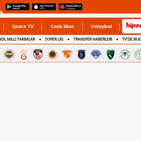
Sporx TV
Canlı Skor
Voleybol
OL MİLLİ TAKIMLAR
SÜPER LİG
TRANSFER HABERLERİ
TV'DE BU