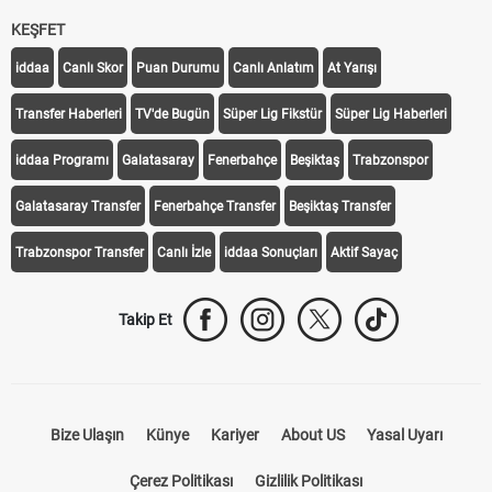
KEŞFET
iddaa
Canlı Skor
Puan Durumu
Canlı Anlatım
At Yarışı
Transfer Haberleri
TV'de Bugün
Süper Lig Fikstür
Süper Lig Haberleri
iddaa Programı
Galatasaray
Fenerbahçe
Beşiktaş
Trabzonspor
Galatasaray Transfer
Fenerbahçe Transfer
Beşiktaş Transfer
Trabzonspor Transfer
Canlı İzle
iddaa Sonuçları
Aktif Sayaç
Takip Et
Bize Ulaşın
Künye
Kariyer
About US
Yasal Uyarı
Çerez Politikası
Gizlilik Politikası