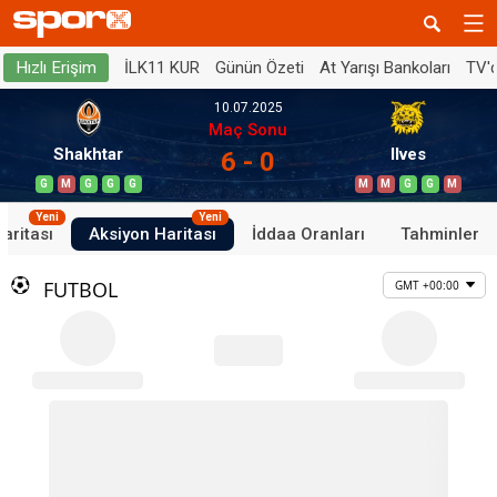
İLK11 KUR
Günün Özeti
At Yarışı Bankoları
TV'
Hızlı Erişim
10.07.2025
Maç Sonu
Shakhtar
Ilves
6 - 0
G
M
G
G
G
M
M
G
G
M
Yeni
Yeni
aritası
Aksiyon Haritası
İddaa Oranları
Tahminler
FUTBOL
GMT +00:00