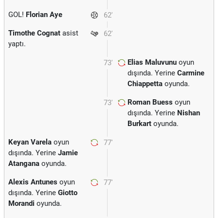
GOL!
Florian Aye
62'
Timothe Cognat
asist
62'
yaptı.
Elias Maluvunu
oyun
73'
dışında. Yerine
Carmine
Chiappetta
oyunda.
Roman Buess
oyun
73'
dışında. Yerine
Nishan
Burkart
oyunda.
Keyan Varela
oyun
77'
dışında. Yerine
Jamie
Atangana
oyunda.
Alexis Antunes
oyun
77'
dışında. Yerine
Giotto
Morandi
oyunda.