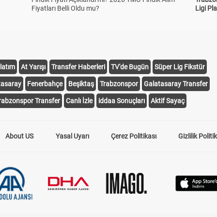
Fiyatları Belli Oldu mu?
Ligi Pla
latım
At Yarışı
Transfer Haberleri
TV'de Bugün
Süper Lig Fikstür
tasaray
Fenerbahçe
Beşiktaş
Trabzonspor
Galatasaray Transfer
rabzonspor Transfer
Canlı İzle
iddaa Sonuçları
Aktif Sayaç
About US
Yasal Uyarı
Çerez Politikası
Gizlilik Politi