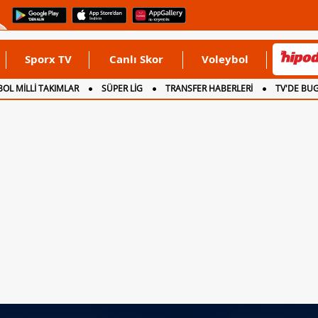
Sporx TV
Canlı Skor
Voleybol
OL MİLLİ TAKIMLAR
SÜPER LİG
TRANSFER HABERLERİ
TV'DE BU