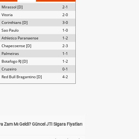
Mirassol [D]
2-1
Vitoria
2-0
Corinthians [D]
3-0
Sao Paulo
1-0
Athletico Paranaense
1-2
Chapecoense [D]
2-3
Palmeiras
1-1
Botafogo RJ [D]
1-2
Cruzeiro
0-1
Red Bull Bragantino [D]
4-2
a Zam Mı Geldi? Güncel JTI Sigara Fiyatları