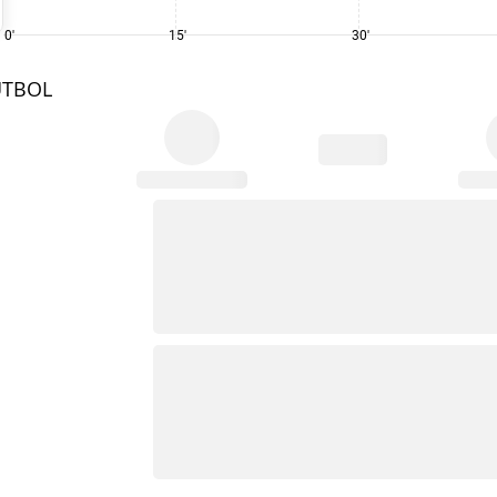
0'
15'
30'
UTBOL