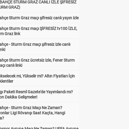
BAHÇE STURM GRAZ CANLI İZLE ŞİFRESİZ
TURM GRAZ)
hçe Sturm Graz maçı şifresiz canlı yayın izle
ahçe Sturm Graz maçı ŞİFRESİZ tv100 İZLE,
rm Graz link
hçe - Sturm Graz maçı şifresiz izle canlı
inki
hçe Sturm Graz ücretsiz izle, Fener Sturm
çı canlı linki
ükselecek mi, Yükselir mi? Altın Fiyatları İçin
lentiler
gı Paketi Resmî Gazete'de Yayımlandı mı?
on Dakika Gelişmeleri
ahçe - Sturm Graz Maçı Ne Zaman?
onlar Ligi Rövanşı Saat Kaçta, Hangi
a?
nspor Avrupa Maçı Ne Zaman? UEFA Avrupa