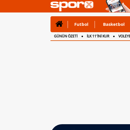
Futbol
Basketbol
GÜNÜN ÖZETİ
İLK 11'İNİ KUR
VOLEYB
CANLI ANLATIM
İNGİLTERE