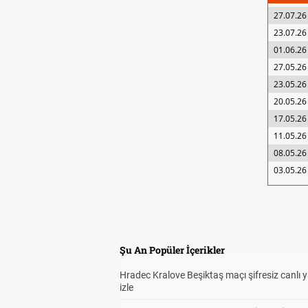
27.07.26
23.07.26
01.06.26
27.05.26
23.05.26
20.05.26
17.05.26
11.05.26
08.05.26
03.05.26
Şu An Popüler İçerikler
Hradec Kralove Beşiktaş maçı şifresiz canlı 
izle