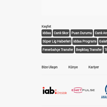
Keşfet
iddaa
Canlı Skor
Puan Durumu
Canlı An
Süper Lig Haberleri
iddaa Programı
Gala
Fenerbahçe Transfer
Beşiktaş Transfer
T
Bize Ulaşın
Künye
Kariyer