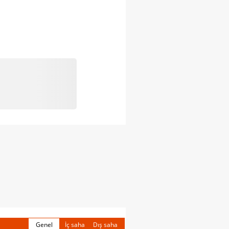
Genel
İç saha
Dış saha