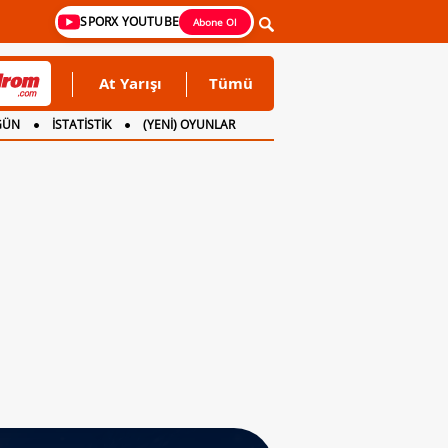
SPORX YOUTUBE
Abone Ol
At Yarışı
Tümü
GÜN
İSTATİSTİK
(YENİ) OYUNLAR