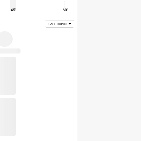
45'
60'
75'
GMT +00:00