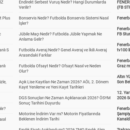
İZ
Endirekt Serbest Vuruş Nedir? Hangi Durumlarda
FENER
Verilir?
(FB S
t Plus
Bonservis Nedir? Futbolda Bonservis Sistemi Nasıl
Fenerba
İşler?
Fenerb
c
Jübile Maçı Nedir? Futbolda Jübile Yapmak Ne
FB Stu
Anlama Gelir?
Fenerba
anlı S
Futbolda Averaj Nedir? Genel Averaj ve İkili Averaj
tv100 l
Arasındaki Farklar
Fenerba
anlı
Futbolda Ofsayt Nedir? Ofsayt Nasıl ve Neden
Graz ma
Olur?
Altın Y
zle,
Açık Lise Kayıtları Ne Zaman 2026? AÖL 2. Dönem
Son Bek
Kayıt Yenileme ve Yeni Kayıt Tarihleri
12. Yar
DGS Sonuçları Ne Zaman Açıklanacak 2026? ÖSYM
2026 S
Sonuç Tarihini Duyurdu
lır?
Fenerb
Motorine İndirim Var mı? Motorin Fiyatlarında
Şampiy
Beklenen İndirim Tarihi
Kanald
asıl
Fındık Fiyatı Açıklandı mı? 2026 TMO Fındık Alım
Trabzo