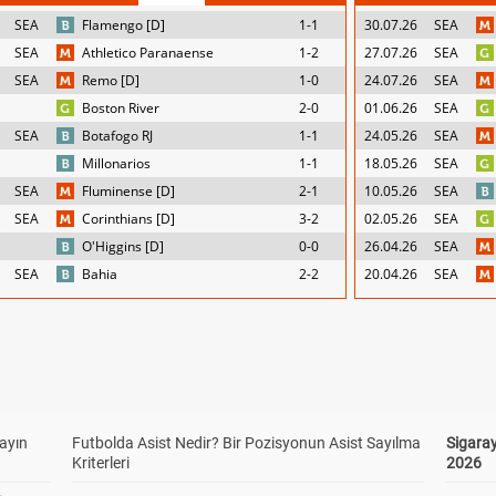
SEA
Flamengo [D]
1-1
30.07.26
SEA
SEA
Athletico Paranaense
1-2
27.07.26
SEA
SEA
Remo [D]
1-0
24.07.26
SEA
Boston River
2-0
01.06.26
SEA
SEA
Botafogo RJ
1-1
24.05.26
SEA
Millonarios
1-1
18.05.26
SEA
SEA
Fluminense [D]
2-1
10.05.26
SEA
SEA
Corinthians [D]
3-2
02.05.26
SEA
O'Higgins [D]
0-0
26.04.26
SEA
SEA
Bahia
2-2
20.04.26
SEA
yayın
Futbolda Asist Nedir? Bir Pozisyonun Asist Sayılma
Sigaray
Kriterleri
2026