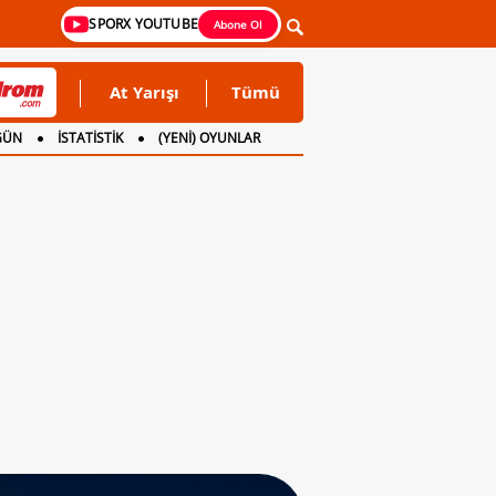
SPORX YOUTUBE
Abone Ol
At Yarışı
Tümü
GÜN
İSTATİSTİK
(YENİ) OYUNLAR