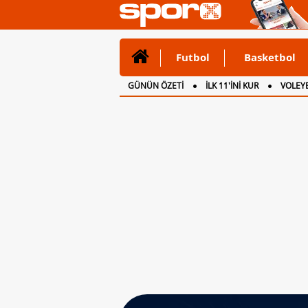
Futbol
Basketbol
GÜNÜN ÖZETİ
İLK 11'İNİ KUR
VOLEYB
CANLI ANLATIM
İNGİLTERE