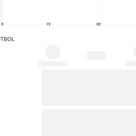
0'
15'
30'
UTBOL