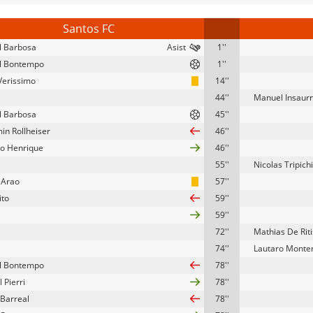
Santos FC
l Barbosa
1''
l Bontempo
1''
Verissimo
14''
44''
Manuel Insaurr
l Barbosa
45''
in Rollheiser
46''
o Henrique
46''
55''
Nicolas Tripich
n Arao
57''
ito
59''
59''
72''
Mathias De Riti
74''
Lautaro Monte
l Bontempo
78''
 Pierri
78''
 Barreal
78''