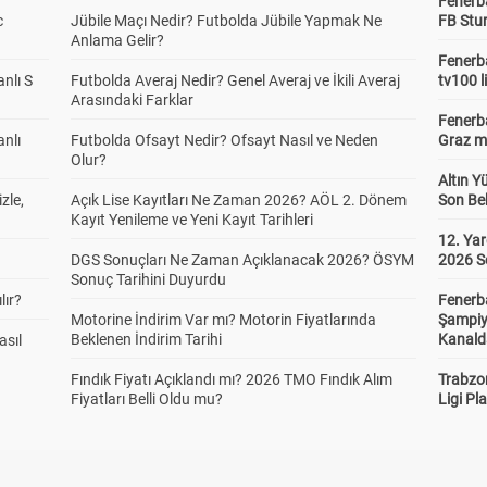
Fenerb
c
Jübile Maçı Nedir? Futbolda Jübile Yapmak Ne
FB Stu
Anlama Gelir?
Fenerba
anlı S
Futbolda Averaj Nedir? Genel Averaj ve İkili Averaj
tv100 l
Arasındaki Farklar
Fenerba
anlı
Futbolda Ofsayt Nedir? Ofsayt Nasıl ve Neden
Graz ma
Olur?
Altın Y
zle,
Açık Lise Kayıtları Ne Zaman 2026? AÖL 2. Dönem
Son Bek
Kayıt Yenileme ve Yeni Kayıt Tarihleri
12. Yar
DGS Sonuçları Ne Zaman Açıklanacak 2026? ÖSYM
2026 S
Sonuç Tarihini Duyurdu
lır?
Fenerb
Motorine İndirim Var mı? Motorin Fiyatlarında
Şampiy
Beklenen İndirim Tarihi
Kanald
asıl
Fındık Fiyatı Açıklandı mı? 2026 TMO Fındık Alım
Trabzo
Fiyatları Belli Oldu mu?
Ligi Pla