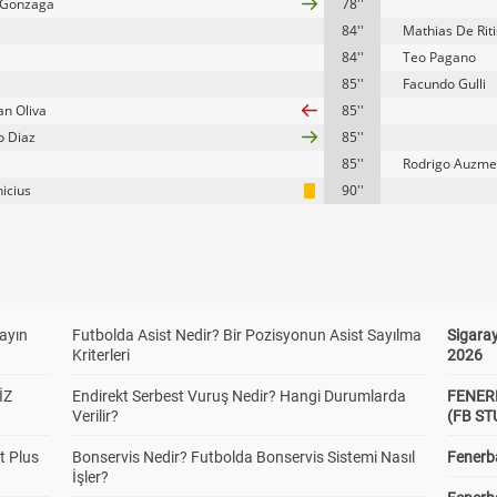
 Gonzaga
78''
84''
Mathias De Riti
84''
Teo Pagano
85''
Facundo Gulli
an Oliva
85''
o Diaz
85''
85''
Rodrigo Auzme
nicius
90''
yayın
Futbolda Asist Nedir? Bir Pozisyonun Asist Sayılma
Sigaray
Kriterleri
2026
İZ
Endirekt Serbest Vuruş Nedir? Hangi Durumlarda
FENER
Verilir?
(FB S
t Plus
Bonservis Nedir? Futbolda Bonservis Sistemi Nasıl
Fenerba
İşler?