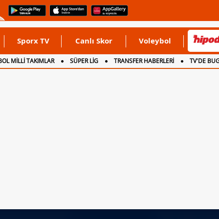
Sporx TV
Canlı Skor
Voleybol
OL MİLLİ TAKIMLAR
SÜPER LİG
TRANSFER HABERLERİ
TV'DE BU