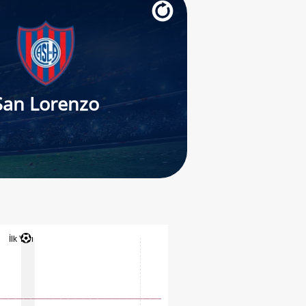
San Lorenzo
İlk Yarı