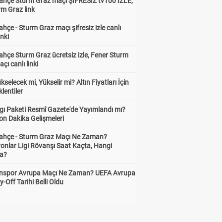
ahçe Sturm Graz maçı ŞİFRESİZ tv100 İZLE,
rm Graz link
hçe - Sturm Graz maçı şifresiz izle canlı
inki
hçe Sturm Graz ücretsiz izle, Fener Sturm
çı canlı linki
ükselecek mi, Yükselir mi? Altın Fiyatları İçin
lentiler
gı Paketi Resmî Gazete'de Yayımlandı mı?
on Dakika Gelişmeleri
ahçe - Sturm Graz Maçı Ne Zaman?
onlar Ligi Rövanşı Saat Kaçta, Hangi
a?
nspor Avrupa Maçı Ne Zaman? UEFA Avrupa
y-Off Tarihi Belli Oldu