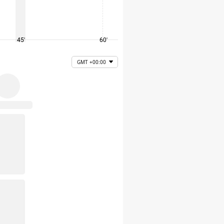
45'
60'
75'
GMT +00:00