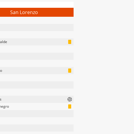
San Lorenzo
alde
io
s
negro