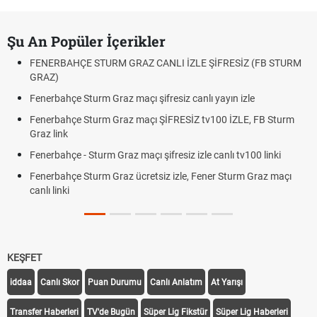
Şu An Popüler İçerikler
FENERBAHÇE STURM GRAZ CANLI İZLE ŞİFRESİZ (FB STURM
GRAZ)
Fenerbahçe Sturm Graz maçı şifresiz canlı yayın izle
Fenerbahçe Sturm Graz maçı ŞİFRESİZ tv100 İZLE, FB Sturm
Graz link
Fenerbahçe - Sturm Graz maçı şifresiz izle canlı tv100 linki
Fenerbahçe Sturm Graz ücretsiz izle, Fener Sturm Graz maçı
canlı linki
KEŞFET
iddaa
Canlı Skor
Puan Durumu
Canlı Anlatım
At Yarışı
Transfer Haberleri
TV'de Bugün
Süper Lig Fikstür
Süper Lig Haberleri