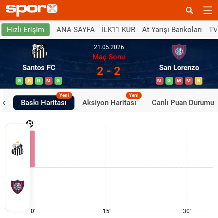
ANA SAYFA
İLK11 KUR
At Yarışı Bankoları
TV
Hızlı Erişim
21.05.2026
Maç Sonu
Santos FC
San Lorenzo
2 - 2
G
B
G
M
G
M
G
M
M
B
Yeni
Yeni
ik
Baskı Haritası
Aksiyon Haritası
Canlı Puan Durumu
0'
15'
30'