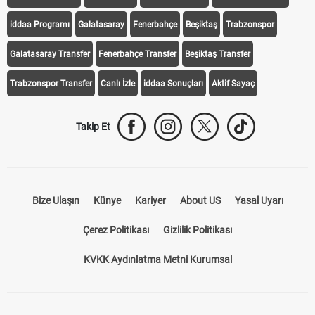
iddaa Programı
Galatasaray
Fenerbahçe
Beşiktaş
Trabzonspor
Galatasaray Transfer
Fenerbahçe Transfer
Beşiktaş Transfer
Trabzonspor Transfer
Canlı İzle
iddaa Sonuçları
Aktif Sayaç
Takip Et
Bize Ulaşın
Künye
Kariyer
About US
Yasal Uyarı
Çerez Politikası
Gizlilik Politikası
KVKK Aydınlatma Metni Kurumsal