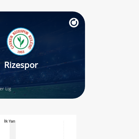
Rizespor
r Lig
İlk Yarı