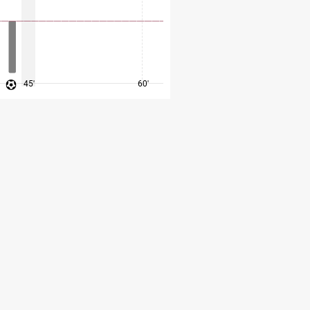
45'
60'
75'