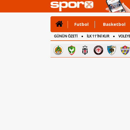
Futbol
Basketbol
GÜNÜN ÖZETİ
İLK 11'İNİ KUR
VOLEYB
CANLI ANLATIM
İNGİLTERE