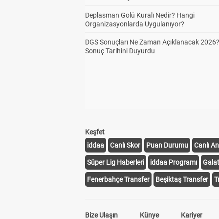
Deplasman Golü Kuralı Nedir? Hangi
Organizasyonlarda Uygulanıyor?
DGS Sonuçları Ne Zaman Açıklanacak 2026
Sonuç Tarihini Duyurdu
Keşfet
iddaa
Canlı Skor
Puan Durumu
Canlı An
Süper Lig Haberleri
iddaa Programı
Gala
Fenerbahçe Transfer
Beşiktaş Transfer
T
Bize Ulaşın
Künye
Kariyer