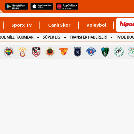
Sporx TV
Canlı Skor
Voleybol
OL MİLLİ TAKIMLAR
SÜPER LİG
TRANSFER HABERLERİ
TV'DE BU