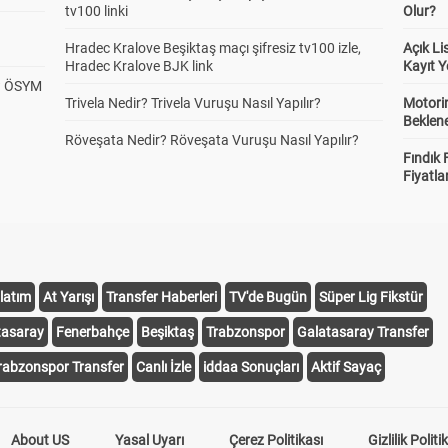
tv100 linki
Olur?
Hradec Kralove Beşiktaş maçı şifresiz tv100 izle,
Açık L
Hradec Kralove BJK link
Kayıt Y
? ÖSYM
Trivela Nedir? Trivela Vuruşu Nasıl Yapılır?
Motorin
Beklene
Röveşata Nedir? Röveşata Vuruşu Nasıl Yapılır?
Fındık 
Fiyatla
latım
At Yarışı
Transfer Haberleri
TV'de Bugün
Süper Lig Fikstür
tasaray
Fenerbahçe
Beşiktaş
Trabzonspor
Galatasaray Transfer
rabzonspor Transfer
Canlı İzle
iddaa Sonuçları
Aktif Sayaç
About US
Yasal Uyarı
Çerez Politikası
Gizlilik Politi