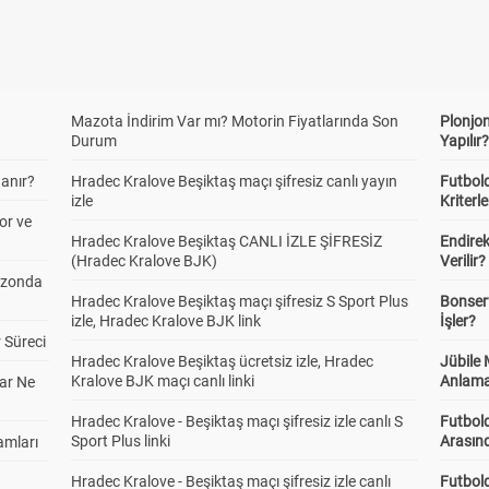
Mazota İndirim Var mı? Motorin Fiyatlarında Son
Plonjon
Durum
Yapılır
anır?
Hradec Kralove Beşiktaş maçı şifresiz canlı yayın
Futbold
izle
Kriterle
or ve
Hradec Kralove Beşiktaş CANLI İZLE ŞİFRESİZ
Endire
(Hradec Kralove BJK)
Verilir?
ezonda
Hradec Kralove Beşiktaş maçı şifresiz S Sport Plus
Bonserv
izle, Hradec Kralove BJK link
İşler?
 Süreci
Hradec Kralove Beşiktaş ücretsiz izle, Hradec
Jübile
Kralove BJK maçı canlı linki
Anlama
ar Ne
Hradec Kralove - Beşiktaş maçı şifresiz izle canlı S
Futbold
Sport Plus linki
Arasınd
amları
Hradec Kralove - Beşiktaş maçı şifresiz izle canlı
Futbol