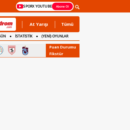
SPORX YOUTUBE
Abone Ol
At Yarışı
Tümü
GÜN
İSTATİSTİK
(YENİ) OYUNLAR
Puan Durumu
Fikstür