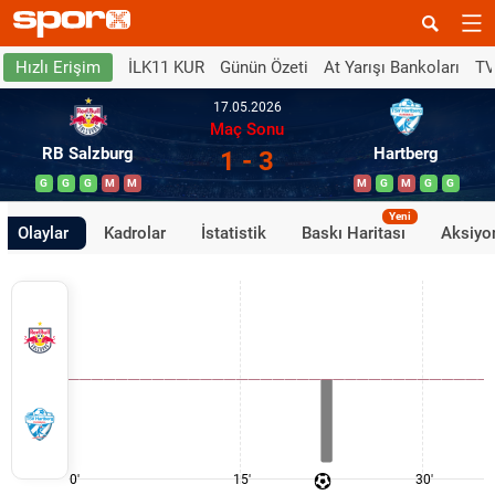
İLK11 KUR
Günün Özeti
At Yarışı Bankoları
TV
Hızlı Erişim
17.05.2026
Maç Sonu
RB Salzburg
Hartberg
1 - 3
G
G
G
M
M
M
G
M
G
G
Yeni
Olaylar
Kadrolar
İstatistik
Baskı Haritası
Aksiyon
0'
15'
30'