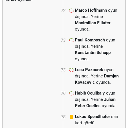
Marco Hoffmann
oyun
72'
dışında. Yerine
Maximilian Fillafer
oyunda.
Paul Komposch
oyun
73'
dışında. Yerine
Konstantin Schopp
oyunda.
Luca Pazourek
oyun
73'
dışında. Yerine
Damjan
Kovacevic
oyunda.
Habib Coulibaly
oyun
76'
dışında. Yerine
Julian
Peter Goelles
oyunda.
Lukas Spendlhofer
sarı
78'
kart gördü