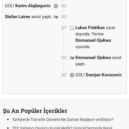
GOL!
Kerim Alajbegovic
83'
Stefan Lainer
asist yaptı.
83'
Lukas Fridrikas
oyun
87'
dışında. Yerine
Emmanuel Ojukwu
oyunda.
Emmanuel Ojukwu
asist
90'
yaptı.
GOL!
Damjan Kovacevic
90'
Şu An Popüler İçerikler
Türkiye'de Transfer Dönemi Ne Zaman Başlıyor ve Bitiyor?
TFF Yabancı Oyuncu Kuralı Nedir? Güncel Sezonda Nasıl