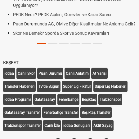
Uygulanıyor?
PFDK Nedir? PFDK Açılımı, Görevleri ve Karar Süreci
Puan Durumunda AG, OM ve Diğer Kısaltmalar Ne Anlama Gelir?
Skor Ne Demek? Sporda Skor ve Sonuç Kavramları
KEŞFET
iddaa
Canlı Skor
Puan Durumu
Canlı Anlatım
At Yarışı
Transfer Haberleri
TV'de Bugün
Süper Lig Fikstür
Süper Lig Haberleri
iddaa Programı
Galatasaray
Fenerbahçe
Beşiktaş
Trabzonspor
Galatasaray Transfer
Fenerbahçe Transfer
Beşiktaş Transfer
Trabzonspor Transfer
Canlı İzle
iddaa Sonuçları
Aktif Sayaç