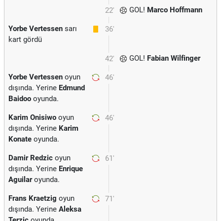
GOL!
Marco Hoffmann
22'
Yorbe Vertessen
sarı
36'
kart gördü
GOL!
Fabian Wilfinger
42'
Yorbe Vertessen
oyun
46'
dışında. Yerine
Edmund
Baidoo
oyunda.
Karim Onisiwo
oyun
46'
dışında. Yerine
Karim
Konate
oyunda.
Damir Redzic
oyun
61'
dışında. Yerine
Enrique
Aguilar
oyunda.
Frans Kraetzig
oyun
71'
dışında. Yerine
Aleksa
Terzic
oyunda.