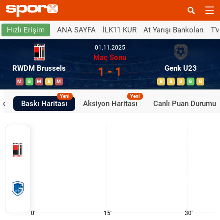
ANA SAYFA
İLK11 KUR
At Yarışı Bankoları
TV
Hızlı Erişim
01.11.2025
Maç Sonu
RWDM Brussels
Genk U23
1 - 1
M
G
M
B
M
B
B
B
G
B
Yeni
Yeni
ik
Baskı Haritası
Aksiyon Haritası
Canlı Puan Durumu
0'
15'
30'