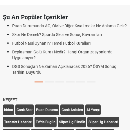
Şu An Popüler İçerikler
Puan Durumunda AG, OM ve Diğer Kısaltmalar Ne Anlama Gelir?
Skor Ne Demek? Sporda Skor ve Sonuç Kavramları
Futbol Nasıl Oynanır? Temel Futbol Kuralları
Deplasman Golü Kuralı Nedir? Hangi Organizasyonlarda
Uygulanıyor?
DGS Sonuçları Ne Zaman Açıklanacak 2026? ÖSYM Sonuç
Tarihini Duyurdu
KEŞFET
iddaa
Canlı Skor
Puan Durumu
Canlı Anlatım
At Yarışı
Transfer Haberleri
TV'de Bugün
Süper Lig Fikstür
Süper Lig Haberleri