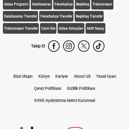
iddaa Programı
Galatasaray
Fenerbahçe
Beşiktaş
Trabzonspor
Galatasaray Transfer
Fenerbahçe Transfer
Beşiktaş Transfer
Trabzonspor Transfer
Canlı İzle
iddaa Sonuçları
Aktif Sayaç
Takip Et
Bize Ulaşın
Künye
Kariyer
About US
Yasal Uyarı
Çerez Politikası
Gizlilik Politikası
KVKK Aydınlatma Metni Kurumsal