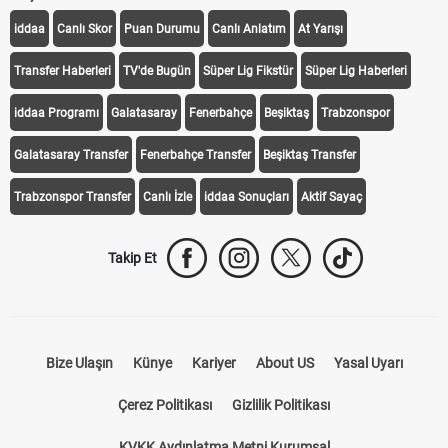
iddaa
Canlı Skor
Puan Durumu
Canlı Anlatım
At Yarışı
Transfer Haberleri
TV'de Bugün
Süper Lig Fikstür
Süper Lig Haberleri
iddaa Programı
Galatasaray
Fenerbahçe
Beşiktaş
Trabzonspor
Galatasaray Transfer
Fenerbahçe Transfer
Beşiktaş Transfer
Trabzonspor Transfer
Canlı İzle
iddaa Sonuçları
Aktif Sayaç
Takip Et
Bize Ulaşın
Künye
Kariyer
About US
Yasal Uyarı
Çerez Politikası
Gizlilik Politikası
KVKK Aydınlatma Metni Kurumsal