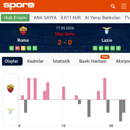
ANA SAYFA
İLK11 KUR
At Yarışı Bankoları
TV
Hızlı Erişim
17.05.2026
Maç Sonu
Roma
Lazio
2 - 0
G
M
B
G
G
G
G
G
G
G
Yeni
Olaylar
Kadrolar
İstatistik
Baskı Haritası
Aksiyon
0'
15'
30'