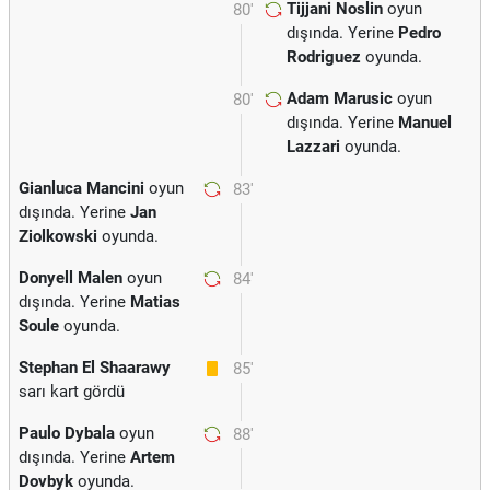
Tijjani Noslin
oyun
80'
dışında. Yerine
Pedro
Rodriguez
oyunda.
Adam Marusic
oyun
80'
dışında. Yerine
Manuel
Lazzari
oyunda.
Gianluca Mancini
oyun
83'
dışında. Yerine
Jan
Ziolkowski
oyunda.
Donyell Malen
oyun
84'
dışında. Yerine
Matias
Soule
oyunda.
Stephan El Shaarawy
85'
sarı kart gördü
Paulo Dybala
oyun
88'
dışında. Yerine
Artem
Dovbyk
oyunda.