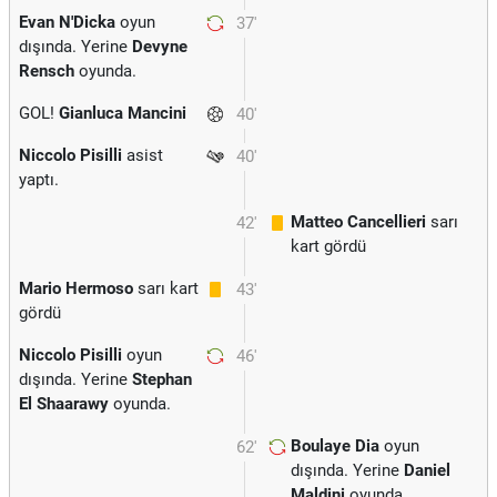
Evan N'Dicka
oyun
37'
dışında. Yerine
Devyne
Rensch
oyunda.
GOL!
Gianluca Mancini
40'
Niccolo Pisilli
asist
40'
yaptı.
Matteo Cancellieri
sarı
42'
kart gördü
Mario Hermoso
sarı kart
43'
gördü
Niccolo Pisilli
oyun
46'
dışında. Yerine
Stephan
El Shaarawy
oyunda.
Boulaye Dia
oyun
62'
dışında. Yerine
Daniel
Maldini
oyunda.