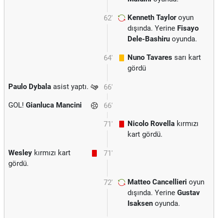
Kenneth Taylor
oyun
62'
dışında. Yerine
Fisayo
Dele-Bashiru
oyunda.
Nuno Tavares
sarı kart
64'
gördü
Paulo Dybala
asist yaptı.
66'
GOL!
Gianluca Mancini
66'
Nicolo Rovella
kırmızı
71'
kart gördü.
Wesley
kırmızı kart
71'
gördü.
Matteo Cancellieri
oyun
72'
dışında. Yerine
Gustav
Isaksen
oyunda.