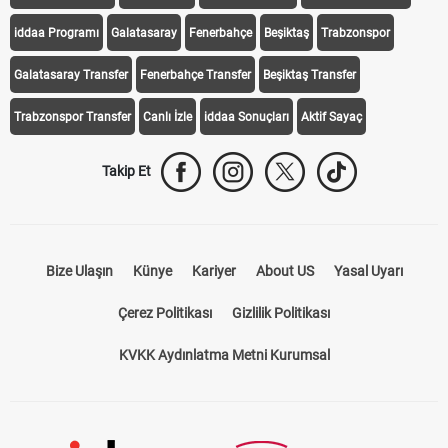
iddaa Programı
Galatasaray
Fenerbahçe
Beşiktaş
Trabzonspor
Galatasaray Transfer
Fenerbahçe Transfer
Beşiktaş Transfer
Trabzonspor Transfer
Canlı İzle
iddaa Sonuçları
Aktif Sayaç
Takip Et
Bize Ulaşın
Künye
Kariyer
About US
Yasal Uyarı
Çerez Politikası
Gizlilik Politikası
KVKK Aydınlatma Metni Kurumsal