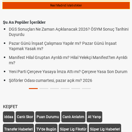
Real Madrid İstatistikler
Şu An Popüler İçerikler
DGS Sonuçları Ne Zaman Açıklanacak 2026? ÖSYM Sonuç Tarihini
Duyurdu
Pazar Günü İnşaat Çalışması Yapılır mı? Pazar Günü İnşaat
Yapmak Yasak mı?
Manifest Hilal Gruptan Ayrıldı mı? Hilal Yelekçi Manifest'ten Ayrıldı
mı?
Yeni Parti Çerçeve Yasaya İmza Attı mı? Çerçeve Yasa Son Durum
Şöförler Odası cumartesi, pazar açık mı? 2026
KEŞFET
iddaa
Canlı Skor
Puan Durumu
Canlı Anlatım
At Yarışı
Transfer Haberleri
TV'de Bugün
Süper Lig Fikstür
Süper Lig Haberleri