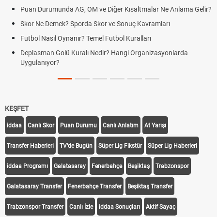
Puan Durumunda AG, OM ve Diğer Kısaltmalar Ne Anlama Gelir?
Skor Ne Demek? Sporda Skor ve Sonuç Kavramları
Futbol Nasıl Oynanır? Temel Futbol Kuralları
Deplasman Golü Kuralı Nedir? Hangi Organizasyonlarda
Uygulanıyor?
KEŞFET
iddaa
Canlı Skor
Puan Durumu
Canlı Anlatım
At Yarışı
Transfer Haberleri
TV'de Bugün
Süper Lig Fikstür
Süper Lig Haberleri
iddaa Programı
Galatasaray
Fenerbahçe
Beşiktaş
Trabzonspor
Galatasaray Transfer
Fenerbahçe Transfer
Beşiktaş Transfer
Trabzonspor Transfer
Canlı İzle
iddaa Sonuçları
Aktif Sayaç