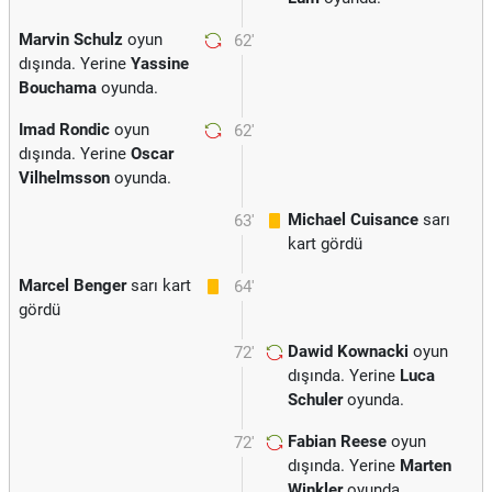
Marvin Schulz
oyun
62'
dışında. Yerine
Yassine
Bouchama
oyunda.
Imad Rondic
oyun
62'
dışında. Yerine
Oscar
Vilhelmsson
oyunda.
Michael Cuisance
sarı
63'
kart gördü
Marcel Benger
sarı kart
64'
gördü
Dawid Kownacki
oyun
72'
dışında. Yerine
Luca
Schuler
oyunda.
Fabian Reese
oyun
72'
dışında. Yerine
Marten
Winkler
oyunda.