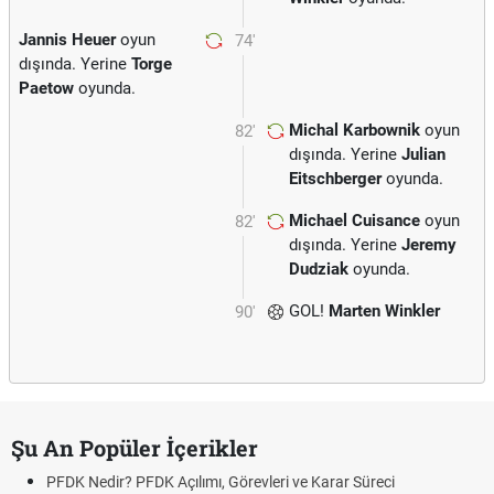
Jannis Heuer
oyun
74'
dışında. Yerine
Torge
Paetow
oyunda.
Michal Karbownik
oyun
82'
dışında. Yerine
Julian
Eitschberger
oyunda.
Michael Cuisance
oyun
82'
dışında. Yerine
Jeremy
Dudziak
oyunda.
GOL!
Marten Winkler
90'
Şu An Popüler İçerikler
PFDK Nedir? PFDK Açılımı, Görevleri ve Karar Süreci