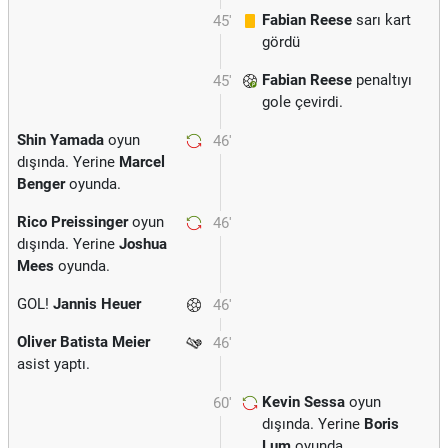
Fabian Reese
sarı kart
45'
gördü
Fabian Reese
penaltıyı
45'
gole çevirdi.
Shin Yamada
oyun
46'
dışında. Yerine
Marcel
Benger
oyunda.
Rico Preissinger
oyun
46'
dışında. Yerine
Joshua
Mees
oyunda.
GOL!
Jannis Heuer
46'
Oliver Batista Meier
46'
asist yaptı.
Kevin Sessa
oyun
60'
dışında. Yerine
Boris
Lum
oyunda.