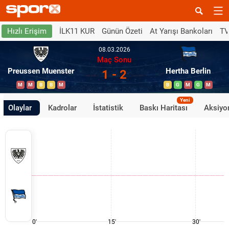
İLK11 KUR
Günün Özeti
At Yarışı Bankoları
TV
Hızlı Erişim
08.03.2026
Maç Sonu
Preussen Muenster
Hertha Berlin
1 - 2
M
M
B
B
M
B
G
M
G
M
Yeni
Olaylar
Kadrolar
İstatistik
Baskı Haritası
Aksiyon
0'
15'
30'