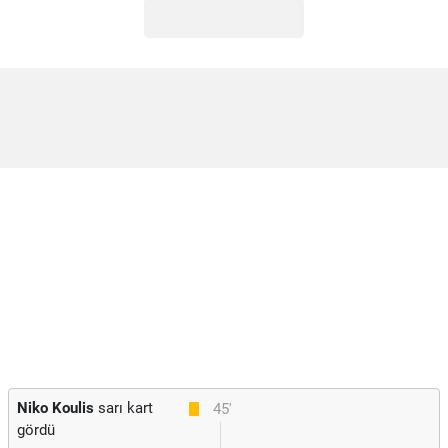
Niko Koulis
sarı kart
45'
gördü