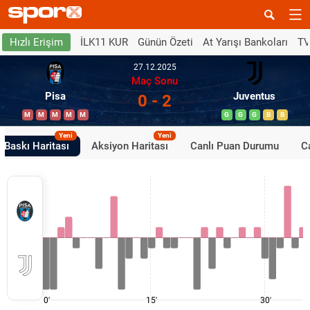
İLK11 KUR
Günün Özeti
At Yarışı Bankoları
TV
Hızlı Erişim
27.12.2025
Maç Sonu
Pisa
Juventus
0 - 2
M
M
M
M
M
G
G
G
B
B
Yeni
Yeni
Baskı Haritası
Aksiyon Haritası
Canlı Puan Durumu
Ca
0'
15'
30'