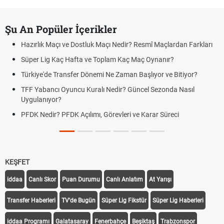
Şu An Popüler İçerikler
Hazırlık Maçı ve Dostluk Maçı Nedir? Resmî Maçlardan Farkları
Süper Lig Kaç Hafta ve Toplam Kaç Maç Oynanır?
Türkiye'de Transfer Dönemi Ne Zaman Başlıyor ve Bitiyor?
TFF Yabancı Oyuncu Kuralı Nedir? Güncel Sezonda Nasıl
Uygulanıyor?
PFDK Nedir? PFDK Açılımı, Görevleri ve Karar Süreci
KEŞFET
iddaa
Canlı Skor
Puan Durumu
Canlı Anlatım
At Yarışı
Transfer Haberleri
TV'de Bugün
Süper Lig Fikstür
Süper Lig Haberleri
iddaa Programı
Galatasaray
Fenerbahçe
Beşiktaş
Trabzonspor