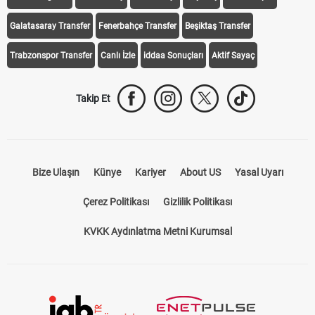
Galatasaray Transfer
Fenerbahçe Transfer
Beşiktaş Transfer
Trabzonspor Transfer
Canlı İzle
iddaa Sonuçları
Aktif Sayaç
Takip Et
Bize Ulaşın
Künye
Kariyer
About US
Yasal Uyarı
Çerez Politikası
Gizlilik Politikası
KVKK Aydınlatma Metni Kurumsal