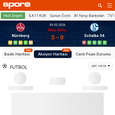
İLK11 KUR
Günün Özeti
At Yarışı Bankoları
TV'
Hızlı Erişim
09.05.2026
Maç Sonu
Nürnberg
Schalke 04
3 - 0
B
G
B
G
B
M
G
G
G
G
Yeni
Yeni
Baskı Haritası
Aksiyon Haritası
Canlı Puan Durumu
FUTBOL
GMT +00:00