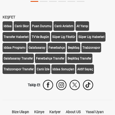
KEŞFET
iddaa
Canlı Skor
Puan Durumu
Canlı Anlatım
At Yarışı
Transfer Haberleri
TV'de Bugün
Süper Lig Fikstür
Süper Lig Haberleri
iddaa Programı
Galatasaray
Fenerbahçe
Beşiktaş
Trabzonspor
Galatasaray Transfer
Fenerbahçe Transfer
Beşiktaş Transfer
Trabzonspor Transfer
Canlı İzle
iddaa Sonuçları
Aktif Sayaç
Takip Et
Bize Ulaşın
Künye
Kariyer
About US
Yasal Uyarı