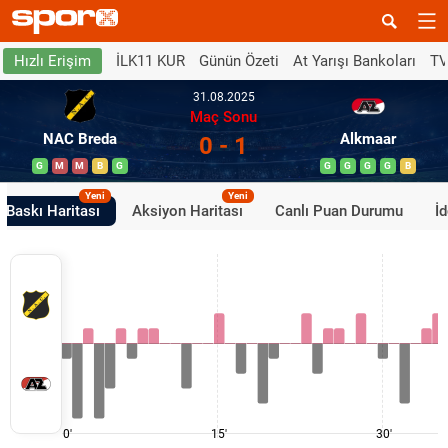
İLK11 KUR
Günün Özeti
At Yarışı Bankoları
TV
Hızlı Erişim
31.08.2025
Maç Sonu
NAC Breda
Alkmaar
0 - 1
G
M
M
B
G
G
G
G
G
B
Yeni
Yeni
Baskı Haritası
Aksiyon Haritası
Canlı Puan Durumu
İ
0'
15'
30'