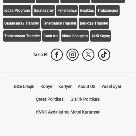
iddaa Programı
Galatasaray
Fenerbahçe
Beşiktaş
Trabzonspor
Galatasaray Transfer
Fenerbahçe Transfer
Beşiktaş Transfer
Trabzonspor Transfer
Canlı İzle
iddaa Sonuçları
Aktif Sayaç
Takip Et
Bize Ulaşın
Künye
Kariyer
About US
Yasal Uyarı
Çerez Politikası
Gizlilik Politikası
KVKK Aydınlatma Metni Kurumsal