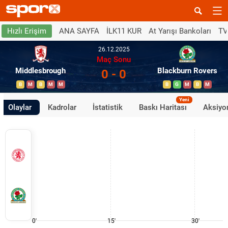
ANA SAYFA
İLK11 KUR
At Yarışı Bankoları
TV
Hızlı Erişim
26.12.2025
Maç Sonu
Middlesbrough
Blackburn Rovers
0 - 0
B
M
B
M
M
B
G
M
B
M
Yeni
Olaylar
Kadrolar
İstatistik
Baskı Haritası
Aksiyon
0'
15'
30'