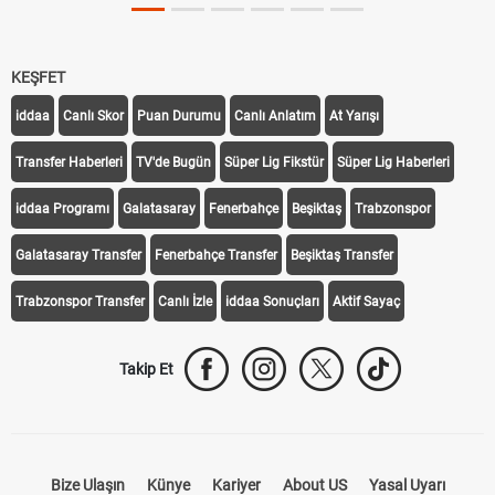
KEŞFET
iddaa
Canlı Skor
Puan Durumu
Canlı Anlatım
At Yarışı
Transfer Haberleri
TV'de Bugün
Süper Lig Fikstür
Süper Lig Haberleri
iddaa Programı
Galatasaray
Fenerbahçe
Beşiktaş
Trabzonspor
Galatasaray Transfer
Fenerbahçe Transfer
Beşiktaş Transfer
Trabzonspor Transfer
Canlı İzle
iddaa Sonuçları
Aktif Sayaç
Takip Et
Bize Ulaşın
Künye
Kariyer
About US
Yasal Uyarı