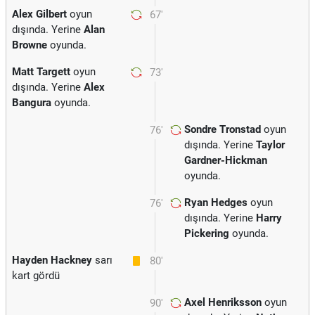
Alex Gilbert
oyun
67'
dışında. Yerine
Alan
Browne
oyunda.
Matt Targett
oyun
73'
dışında. Yerine
Alex
Bangura
oyunda.
Sondre Tronstad
oyun
76'
dışında. Yerine
Taylor
Gardner-Hickman
oyunda.
Ryan Hedges
oyun
76'
dışında. Yerine
Harry
Pickering
oyunda.
Hayden Hackney
sarı
80'
kart gördü
Axel Henriksson
oyun
90'