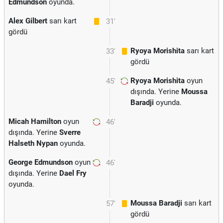
Edmundson
oyunda.
Alex Gilbert
sarı kart
31'
gördü
Ryoya Morishita
sarı kart
33'
gördü
Ryoya Morishita
oyun
45'
dışında. Yerine
Moussa
Baradji
oyunda.
Micah Hamilton
oyun
46'
dışında. Yerine
Sverre
Halseth Nypan
oyunda.
George Edmundson
oyun
46'
dışında. Yerine
Dael Fry
oyunda.
Moussa Baradji
sarı kart
57'
gördü